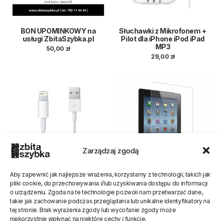
BON UPOMINKOWY na
Słuchawki z Mikrofonem +
usługi ZbitaSzybka.pl
Pilot dla iPhone iPod iPad
MP3
50,00
zł
29,00
zł
Zarządzaj zgodą
Aby zapewnić jak najlepsze wrażenia, korzystamy z technologii, takich jak
Kabel Lightning USB
Szkło Hartowane iPad
pliki cookie, do przechowywania i/lub uzyskiwania dostępu do informacji
certyfikat MFI 1m Wysoka
Ultracienkie 0,26mm
o urządzeniu. Zgoda na te technologie pozwoli nam przetwarzać dane,
jakość iPhone iPad iPod
65,00
zł
takie jak zachowanie podczas przeglądania lub unikalne identyfikatory na
Pierwotna
Aktualna
99,00
zł
50,00
zł
tej stronie. Brak wyrażenia zgody lub wycofanie zgody może
cena
cena
niekorzystnie wpłynąć na niektóre cechy i funkcje.