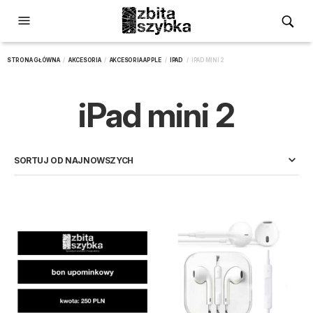
STRONA GŁÓWNA
/
AKCESORIA
/
AKCESORIA APPLE
/
IPAD
/ IPAD MINI 2
iPad mini 2