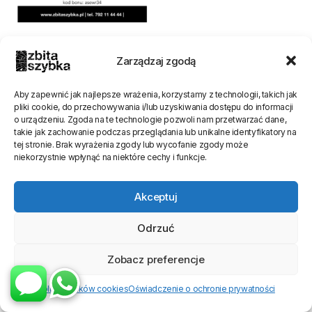
BON UPOMINKOWY na
usługi ZbitaSzybka.pl
Zarządzaj zgodą
50,00
zł
Aby zapewnić jak najlepsze wrażenia, korzystamy z technologii, takich jak
pliki cookie, do przechowywania i/lub uzyskiwania dostępu do informacji
o urządzeniu. Zgoda na te technologie pozwoli nam przetwarzać dane,
takie jak zachowanie podczas przeglądania lub unikalne identyfikatory na
tej stronie. Brak wyrażenia zgody lub wycofanie zgody może
niekorzystnie wpłynąć na niektóre cechy i funkcje.
Akceptuj
Odrzuć
Zobacz preferencje
Polityka plików cookies
Oświadczenie o ochronie prywatności