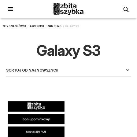
STRONA GŁÓWNA
/
AKCESORIA
/
SAMSUNG
/ GALAXY S3
Galaxy S3