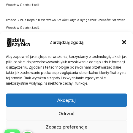
Wrocław Gdańsk Łódź
iPhone 7 Plus Repair in Warszawa Kraków Gdynia Bydgoszcz Rzeszów Katowice
Wrocław Gdańsk Łódź
Zarządzaj zgodą
Aby zapewnić jak najlepsze wrażenia, korzystamy z technologii, takich jak
pliki cookie, do przechowywania i/lub uzyskiwania dostępu do informacji
o urządzeniu. Zgoda na te technologie pozwoli nam przetwarzać dane,
Oceń stronę
takie jak zachowanie podczas przeglądania lub unikalne identyfikatory na
tej stronie. Brak wyrażenia zgody lub wycofanie zgody może
[Ocen:
0
Średnia:
0
]
niekorzystnie wpłynąć na niektóre cechy i funkcje.
Akceptuj
Odrzuć
Zobacz preferencje