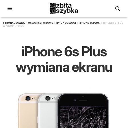
STRONA GŁÓWNA
/
USŁUGI SERWISOWE
/
IPHONE USŁUGI
/
IPHONE 6S PLUS
/ IPHONE 6S PLUS
WYMIANA EKRANU
iPhone 6s Plus
wymiana ekranu