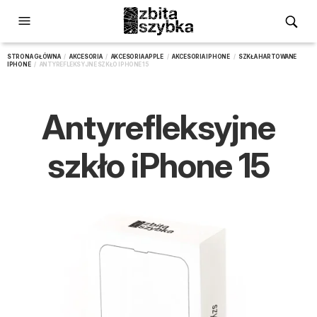
STRONA GŁÓWNA
/
AKCESORIA
/
AKCESORIA APPLE
/
AKCESORIA IPHONE
/
SZKŁA HARTOWANE
IPHONE
/ ANTYREFLEKSYJNE SZKŁO IPHONE 15
Antyrefleksyjne
szkło iPhone 15