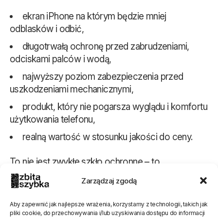
ekran iPhone na którym będzie mniej
odblasków i odbić,
długotrwałą ochronę przed zabrudzeniami,
odciskami palców i wodą,
najwyższy poziom zabezpieczenia przed
uszkodzeniami mechanicznymi,
produkt, który nie pogarsza wyglądu i komfortu
użytkowania telefonu,
realną wartość w stosunku jakości do ceny.
To nie jest zwykłe szkło ochronne – to
przemyślane, dopracowane rozwiązanie, które
Zarządzaj zgodą
pozwoli Ci korzystać z iPhona w pełni jego
możliwości, bez kompromisów i bez irytujących
Aby zapewnić jak najlepsze wrażenia, korzystamy z technologii, takich jak
niedoskonałości typowych dla tanich produktów.
pliki cookie, do przechowywania i/lub uzyskiwania dostępu do informacji