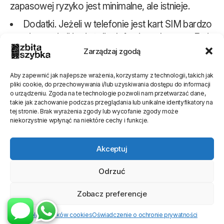
zapasowej ryzyko jest minimalne, ale istnieje.
Dodatki. Jeżeli w telefonie jest kart SIM bardzo
prosimy wyjmij ją. Jeżeli telefon jest ubrany w Etui
bardzo prosimy zdejmij je. Dostarcz do nas
Zarządzaj zgodą
telefon bez żadnych akcesoriów (kable,
ładowarki, słuchawki itd.)
Aby zapewnić jak najlepsze wrażenia, korzystamy z technologii, takich jak
pliki cookie, do przechowywania i/lub uzyskiwania dostępu do informacji
o urządzeniu. Zgoda na te technologie pozwoli nam przetwarzać dane,
Oceń stronę
takie jak zachowanie podczas przeglądania lub unikalne identyfikatory na
tej stronie. Brak wyrażenia zgody lub wycofanie zgody może
[Ocen:
0
Średnia:
0
]
niekorzystnie wpłynąć na niektóre cechy i funkcje.
Akceptuj
Odrzuć
Zobacz preferencje
Polityka plików cookies
Oświadczenie o ochronie prywatności