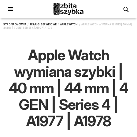
STRONA GŁÓWNA
/
USŁUGI SERWISOWE
/
APPLE WATCH
/ APPLE WATCH WYMIANA SZYBKI | 40 MM |
44 MM | 4 GEN | SERIES 4 | A1977 | A1978
Apple Watch
wymiana szybki |
40 mm | 44 mm | 4
GEN | Series 4 |
A1977 | A1978