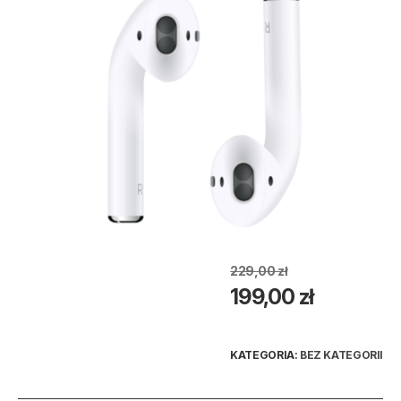
229,00
zł
Pierwotna
Aktualna
199,00
zł
cena
cena
wynosiła:
wynosi:
229,00 zł.
199,00 zł.
KATEGORIA:
BEZ KATEGORII