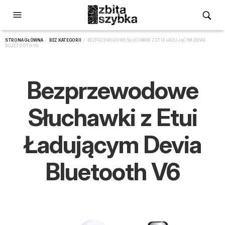
STRONA GŁÓWNA
/
BEZ KATEGORII
/ BEZPRZEWODOWE SŁUCHAWKI Z ETUI ŁADUJĄCYM DEVIA
BLUETOOTH V6
Bezprzewodowe
Słuchawki z Etui
Ładującym Devia
Bluetooth V6