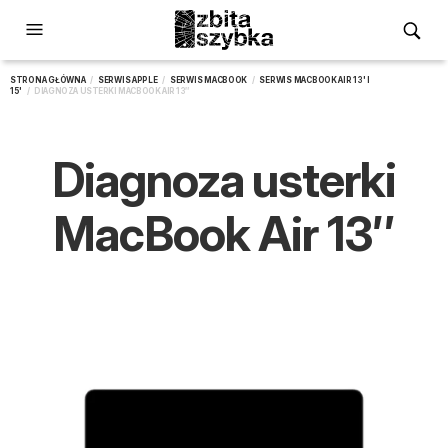
STRONA GŁÓWNA
/
SERWIS APPLE
/
SERWIS MACBOOK
/
SERWIS MACBOOK AIR 13' I
15'
/ DIAGNOZA USTERKI MACBOOK AIR 13″
Diagnoza usterki
MacBook Air 13″