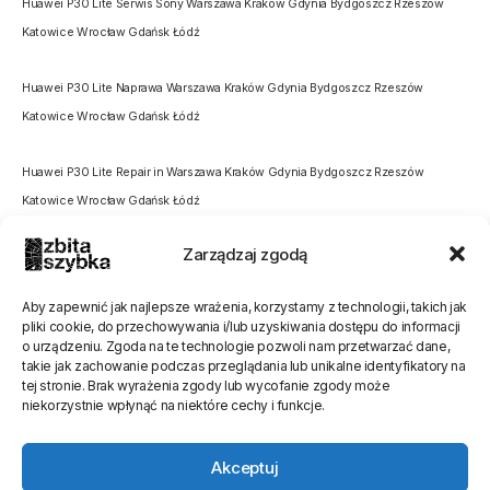
Huawei P30 Lite Serwis Sony Warszawa Kraków Gdynia Bydgoszcz Rzeszów
Katowice Wrocław Gdańsk Łódź
Huawei P30 Lite Naprawa Warszawa Kraków Gdynia Bydgoszcz Rzeszów
Katowice Wrocław Gdańsk Łódź
Huawei P30 Lite Repair in Warszawa Kraków Gdynia Bydgoszcz Rzeszów
Katowice Wrocław Gdańsk Łódź
Zarządzaj zgodą
Aby zapewnić jak najlepsze wrażenia, korzystamy z technologii, takich jak
pliki cookie, do przechowywania i/lub uzyskiwania dostępu do informacji
o urządzeniu. Zgoda na te technologie pozwoli nam przetwarzać dane,
Oceń stronę
takie jak zachowanie podczas przeglądania lub unikalne identyfikatory na
tej stronie. Brak wyrażenia zgody lub wycofanie zgody może
[Ocen:
0
Średnia:
0
]
niekorzystnie wpłynąć na niektóre cechy i funkcje.
Akceptuj