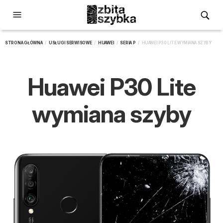
STRONA GŁÓWNA
/
USŁUGI SERWISOWE
/
HUAWEI
/
SERIA P
/ HUAWEI P30 LITE WYMIANA SZYBY
Huawei P30 Lite
wymiana szyby