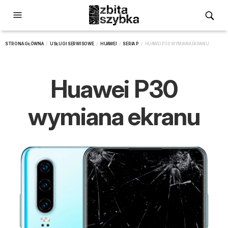
STRONA GŁÓWNA
/
USŁUGI SERWISOWE
/
HUAWEI
/
SERIA P
/ HUAWEI P30 WYMIANA EKRANU
Huawei P30
wymiana ekranu