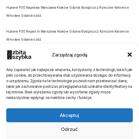
Huawei P30 Naprawa Warszawa Kraków Gdynia Bydgoszcz Rzeszów Katowice
Wrocław Gdańsk Łódź
Huawei P30 Repair in Warszawa Kraków Gdynia Bydgoszcz Rzeszów Katowice
Wrocław Gdańsk Łódź
Zarządzaj zgodą
Aby zapewnić jak najlepsze wrażenia, korzystamy z technologii, takich jak
pliki cookie, do przechowywania i/lub uzyskiwania dostępu do informacji
o urządzeniu. Zgoda na te technologie pozwoli nam przetwarzać dane,
Oceń stronę
takie jak zachowanie podczas przeglądania lub unikalne identyfikatory na
tej stronie. Brak wyrażenia zgody lub wycofanie zgody może
[Ocen:
0
Średnia:
0
]
niekorzystnie wpłynąć na niektóre cechy i funkcje.
Akceptuj
Odrzuć