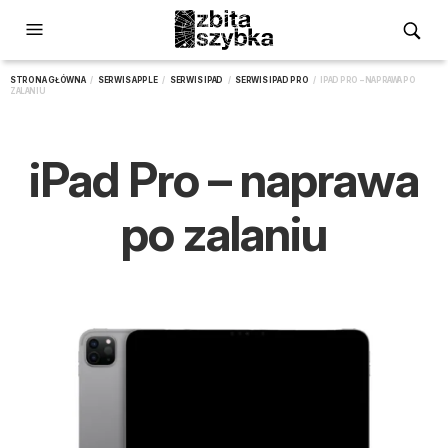
STRONA GŁÓWNA
/
SERWIS APPLE
/
SERWIS IPAD
/
SERWIS IPAD PRO
/ IPAD PRO – NAPRAWA PO
ZALANIU
iPad Pro – naprawa
po zalaniu