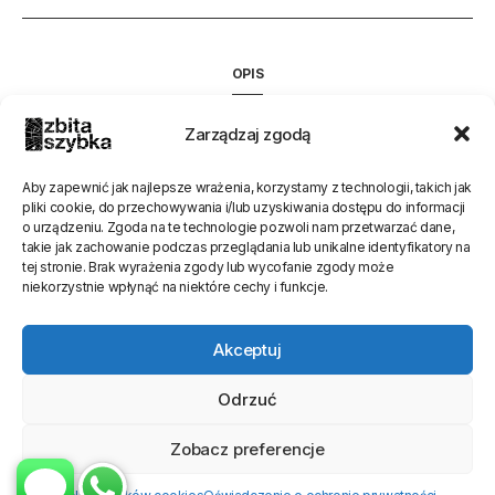
OPIS
INFORMACJE DODATKOWE
Zarządzaj zgodą
Trwa zmiana opisu
Aby zapewnić jak najlepsze wrażenia, korzystamy z technologii, takich jak
pliki cookie, do przechowywania i/lub uzyskiwania dostępu do informacji
o urządzeniu. Zgoda na te technologie pozwoli nam przetwarzać dane,
Oceń stronę
takie jak zachowanie podczas przeglądania lub unikalne identyfikatory na
tej stronie. Brak wyrażenia zgody lub wycofanie zgody może
[Ocen:
0
Średnia:
0
]
niekorzystnie wpłynąć na niektóre cechy i funkcje.
Akceptuj
Odrzuć
Zobacz preferencje