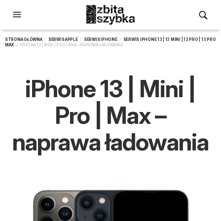
STRONA GŁÓWNA
/
SERWIS APPLE
/
SERWIS IPHONE
/
SERWIS IPHONE 13 | 13 MINI | 13 PRO | 13 PRO
MAX
/ IPHONE 13 | MINI | PRO | MAX – NAPRAWA ŁADOWANIA
iPhone 13 | Mini |
Pro | Max –
naprawa ładowania