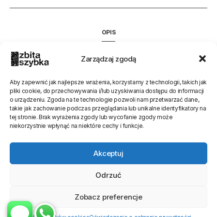
OPIS
INFORMACJE DODATKOWE
Zarządzaj zgodą
Trwa zmiana opisu
Aby zapewnić jak najlepsze wrażenia, korzystamy z technologii, takich jak
pliki cookie, do przechowywania i/lub uzyskiwania dostępu do informacji
o urządzeniu. Zgoda na te technologie pozwoli nam przetwarzać dane,
Oceń stronę
takie jak zachowanie podczas przeglądania lub unikalne identyfikatory na
tej stronie. Brak wyrażenia zgody lub wycofanie zgody może
[Ocen:
0
Średnia:
0
]
niekorzystnie wpłynąć na niektóre cechy i funkcje.
Akceptuj
Odrzuć
Zobacz preferencje