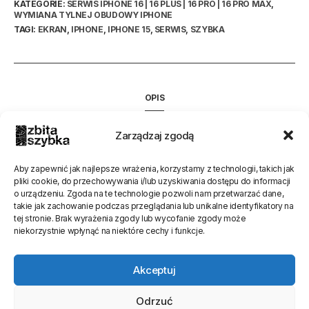
KATEGORIE:
SERWIS IPHONE 16 | 16 PLUS | 16 PRO | 16 PRO MAX
,
WYMIANA TYLNEJ OBUDOWY IPHONE
TAGI:
EKRAN
,
IPHONE
,
IPHONE 15
,
SERWIS
,
SZYBKA
OPIS
INFORMACJE DODATKOWE
Zarządzaj zgodą
Trwa zmiana opisu
Aby zapewnić jak najlepsze wrażenia, korzystamy z technologii, takich jak
pliki cookie, do przechowywania i/lub uzyskiwania dostępu do informacji
o urządzeniu. Zgoda na te technologie pozwoli nam przetwarzać dane,
Oceń stronę
takie jak zachowanie podczas przeglądania lub unikalne identyfikatory na
tej stronie. Brak wyrażenia zgody lub wycofanie zgody może
[Ocen:
25
Średnia:
4
]
niekorzystnie wpłynąć na niektóre cechy i funkcje.
Akceptuj
Odrzuć