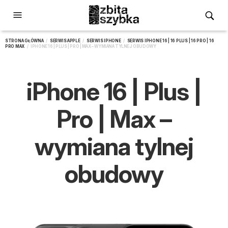
STRONA GŁÓWNA
/
SERWIS APPLE
/
SERWIS IPHONE
/
SERWIS IPHONE 16 | 16 PLUS | 16 PRO | 16
PRO MAX
/ IPHONE 16 | PLUS | PRO | MAX – WYMIANA TYLNEJ OBUDOWY
iPhone 16 | Plus |
Pro | Max –
wymiana tylnej
obudowy