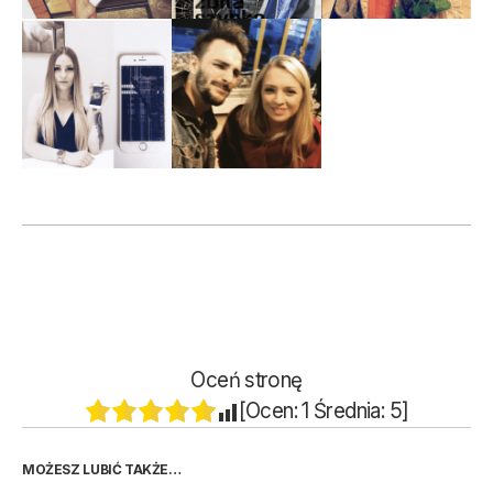
Oceń stronę
[Ocen:
1
Średnia:
5
]
MOŻESZ LUBIĆ TAKŻE…