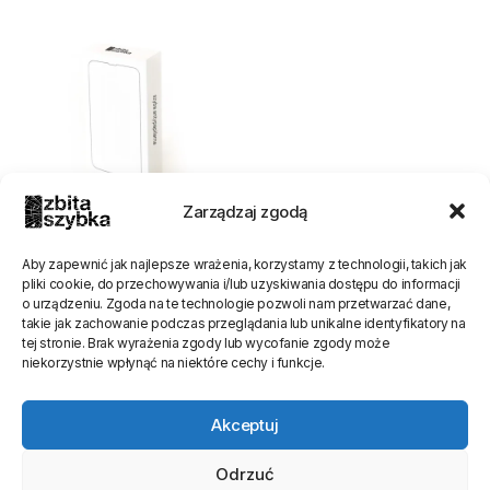
Zarządzaj zgodą
Szkło Hartowane iPhone
Aby zapewnić jak najlepsze wrażenia, korzystamy z technologii, takich jak
149,00
zł
pliki cookie, do przechowywania i/lub uzyskiwania dostępu do informacji
o urządzeniu. Zgoda na te technologie pozwoli nam przetwarzać dane,
takie jak zachowanie podczas przeglądania lub unikalne identyfikatory na
tej stronie. Brak wyrażenia zgody lub wycofanie zgody może
niekorzystnie wpłynąć na niektóre cechy i funkcje.
Akceptuj
Odrzuć