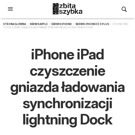
STRONA GŁÓWNA
/
SERWIS APPLE
/
SERWIS IPHONE
/
SERWIS IPHONE 6 | 6 PLUS
/ IPHONE IPAD
CZYSZCZENIE GNIAZDA ŁADOWANIA SYNCHRONIZACJI LIGHTNING DOCK
iPhone iPad
czyszczenie
gniazda ładowania
synchronizacji
lightning Dock