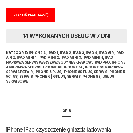
ZGŁOŚ NAPRAWĘ
14 WYKONANYCH USŁUG W 7 DNI
KATEGORIE:
IPHONE 6
,
IPAD 1
,
IPAD 2
,
IPAD 3
,
IPAD 4
,
IPAD AIR
,
IPAD
AIR 2
,
IPAD MINI 1
,
IPAD MINI 2
,
IPAD MINI 3
,
IPAD MINI 4
,
IPAD
NAPRAWA SERWIS WARSZAWA GDYNIA KRAKÓW
,
IPAD PRO
,
IPHONE
4 NAPRAWA SERWIS
,
IPHONE 4S
,
IPHONE 5C
,
IPHONE 5S NAPRAWA
SERWIS REPAIR
,
IPHONE 6 PLUS
,
IPHONE 6S PLUS
,
SERWIS IPHONE 5 |
5C | 5S
,
SERWIS IPHONE 6 | 6 PLUS
,
SERWIS IPHONE SE
,
USŁUGI
SERWISOWE
OPIS
iPhone iPad czyszczenie gniazda ładowania