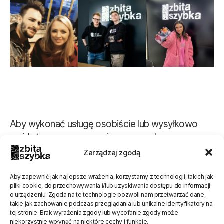
Aby wykonać usługę osobiście lub wysyłkowo
wejdz tu
www.rezerwacjanaprawy.pl
Zarządzaj zgodą
Aby zapewnić jak najlepsze wrażenia, korzystamy z technologii, takich jak
pliki cookie, do przechowywania i/lub uzyskiwania dostępu do informacji
Oceń stronę
o urządzeniu. Zgoda na te technologie pozwoli nam przetwarzać dane,
[Ocen:
0
Średnia:
0
]
takie jak zachowanie podczas przeglądania lub unikalne identyfikatory na
tej stronie. Brak wyrażenia zgody lub wycofanie zgody może
niekorzystnie wpłynąć na niektóre cechy i funkcje.