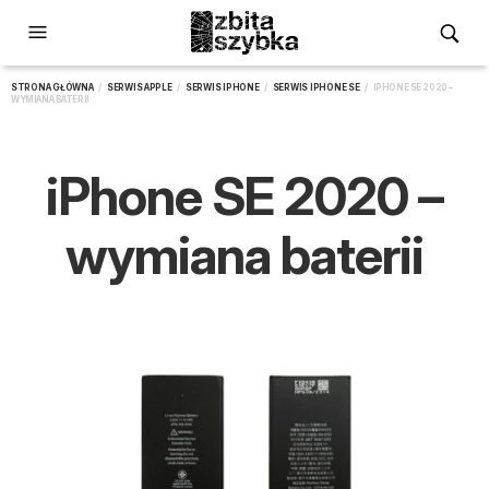
STRONA GŁÓWNA
/
SERWIS APPLE
/
SERWIS IPHONE
/
SERWIS IPHONE SE
/ IPHONE SE 2020 –
WYMIANA BATERII
iPhone SE 2020 –
wymiana baterii