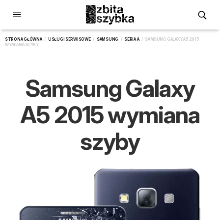
STRONA GŁÓWNA
/
USŁUGI SERWISOWE
/
SAMSUNG
/
SERIA A
/ SAMSUNG GALAXY A5 2015
WYMIANA SZYBY
Samsung Galaxy
A5 2015 wymiana
szyby