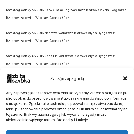
Samsung Galaxy A5 2015 Serwis Samsung Warszawa Kraków Gdynia Bydgoszcz
Rzeszów Katowice Wrocław Gdańsk Łódź
Samsung Galaxy A5 2015 Naprawa Warszawa Kraków Gdynia Bydgoszcz
Rzeszów Katowice Wrocław Gdańsk Łódź
Samsung Galaxy A5 2015 Repair in Warszawa Kraków Gdynia Bydgoszcz
Rzeszów Katowice Wrocław Gdańsk Łódź
Zarządzaj zgodą
Aby zapewnić jak najlepsze wrażenia, korzystamy z technologii, takich jak
pliki cookie, do przechowywania i/lub uzyskiwania dostępu do informacji
o urządzeniu. Zgoda na te technologie pozwoli nam przetwarzać dane,
Oceń stronę
takie jak zachowanie podczas przeglądania lub unikalne identyfikatory na
tej stronie. Brak wyrażenia zgody lub wycofanie zgody może
[Ocen:
0
Średnia:
0
]
niekorzystnie wpłynąć na niektóre cechy i funkcje.