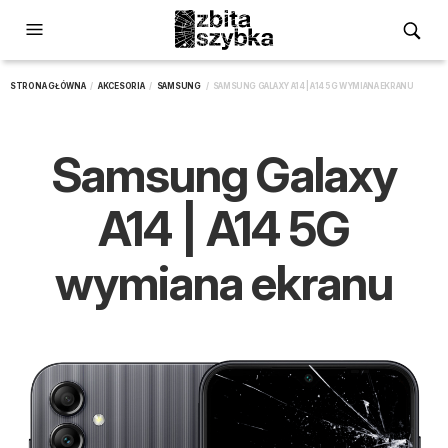
STRONA GŁÓWNA
/
AKCESORIA
/
SAMSUNG
/ SAMSUNG GALAXY A14 | A14 5G WYMIANA EKRANU
Samsung Galaxy
A14 | A14 5G
wymiana ekranu