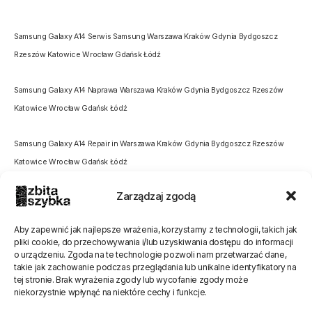
Samsung Galaxy A14 Serwis Samsung Warszawa Kraków Gdynia Bydgoszcz
Rzeszów Katowice Wrocław Gdańsk Łódź
Samsung Galaxy A14 Naprawa Warszawa Kraków Gdynia Bydgoszcz Rzeszów
Katowice Wrocław Gdańsk Łódź
Samsung Galaxy A14 Repair in Warszawa Kraków Gdynia Bydgoszcz Rzeszów
Katowice Wrocław Gdańsk Łódź
Zarządzaj zgodą
Aby zapewnić jak najlepsze wrażenia, korzystamy z technologii, takich jak
pliki cookie, do przechowywania i/lub uzyskiwania dostępu do informacji
o urządzeniu. Zgoda na te technologie pozwoli nam przetwarzać dane,
Oceń stronę
takie jak zachowanie podczas przeglądania lub unikalne identyfikatory na
tej stronie. Brak wyrażenia zgody lub wycofanie zgody może
[Ocen:
0
Średnia:
0
]
niekorzystnie wpłynąć na niektóre cechy i funkcje.