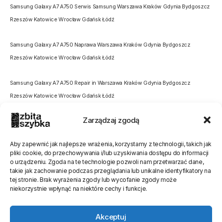
Samsung Galaxy A7 A750 Serwis Samsung Warszawa Kraków Gdynia Bydgoszcz
Rzeszów Katowice Wrocław Gdańsk Łódź
Samsung Galaxy A7 A750 Naprawa Warszawa Kraków Gdynia Bydgoszcz
Rzeszów Katowice Wrocław Gdańsk Łódź
Samsung Galaxy A7 A750 Repair in Warszawa Kraków Gdynia Bydgoszcz
Rzeszów Katowice Wrocław Gdańsk Łódź
Zarządzaj zgodą
Aby zapewnić jak najlepsze wrażenia, korzystamy z technologii, takich jak
pliki cookie, do przechowywania i/lub uzyskiwania dostępu do informacji
o urządzeniu. Zgoda na te technologie pozwoli nam przetwarzać dane,
Oceń stronę
takie jak zachowanie podczas przeglądania lub unikalne identyfikatory na
tej stronie. Brak wyrażenia zgody lub wycofanie zgody może
[Ocen:
1
Średnia:
5
]
niekorzystnie wpłynąć na niektóre cechy i funkcje.
Akceptuj