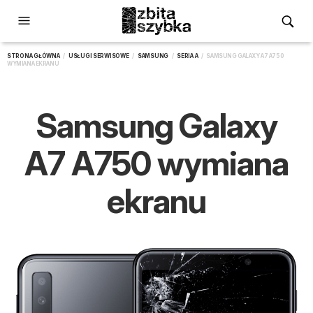
STRONA GŁÓWNA
/
USŁUGI SERWISOWE
/
SAMSUNG
/
SERIA A
/ SAMSUNG GALAXY A7 A750
WYMIANA EKRANU
Samsung Galaxy
A7 A750 wymiana
ekranu