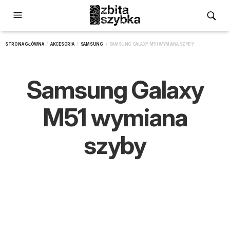
STRONA GŁÓWNA
/
AKCESORIA
/
SAMSUNG
/ SAMSUNG GALAXY M51 WYMIANA SZYBY
Samsung Galaxy
M51 wymiana
szyby