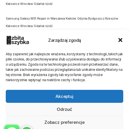
Katowice Wrocław Gdańsk Łódź
Samsung Galaxy M51 Repair in Warszawa Kraków Gdynia Bydgoszcz Rzeszów
Katowice Wrocław Gdańsk Łódź
Zarządzaj zgodą
Aby zapewnić jak najlepsze wrażenia, korzystamy z technologii, takich jak
pliki cookie, do przechowywania i/lub uzyskiwania dostępu do informacji
o urządzeniu. Zgoda na te technologie pozwoli nam przetwarzać dane,
Oceń stronę
takie jak zachowanie podczas przeglądania lub unikalne identyfikatory na
tej stronie. Brak wyrażenia zgody lub wycofanie zgody może
[Ocen:
0
Średnia:
0
]
niekorzystnie wpłynąć na niektóre cechy i funkcje.
Akceptuj
Odrzuć
Zobacz preferencje