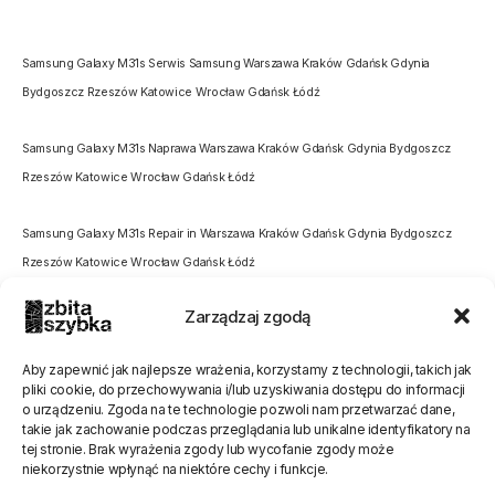
Samsung Galaxy M31s Serwis Samsung Warszawa Kraków Gdańsk Gdynia
Bydgoszcz Rzeszów Katowice Wrocław Gdańsk Łódź
Samsung Galaxy M31s Naprawa Warszawa Kraków Gdańsk Gdynia Bydgoszcz
Rzeszów Katowice Wrocław Gdańsk Łódź
Samsung Galaxy M31s Repair in Warszawa Kraków Gdańsk Gdynia Bydgoszcz
Rzeszów Katowice Wrocław Gdańsk Łódź
Zarządzaj zgodą
Aby zapewnić jak najlepsze wrażenia, korzystamy z technologii, takich jak
pliki cookie, do przechowywania i/lub uzyskiwania dostępu do informacji
o urządzeniu. Zgoda na te technologie pozwoli nam przetwarzać dane,
Oceń stronę
takie jak zachowanie podczas przeglądania lub unikalne identyfikatory na
tej stronie. Brak wyrażenia zgody lub wycofanie zgody może
[Ocen:
0
Średnia:
0
]
niekorzystnie wpłynąć na niektóre cechy i funkcje.