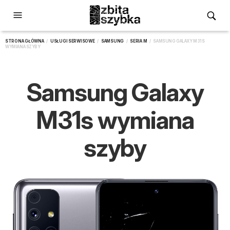
STRONA GŁÓWNA
/
USŁUGI SERWISOWE
/
SAMSUNG
/
SERIA M
/ SAMSUNG GALAXY M31S
WYMIANA SZYBY
Samsung Galaxy
M31s wymiana
szyby