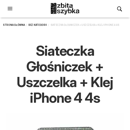
STRONA GŁÓWNA
/
BEZ KATEGORII
/ SIATECZKA GŁOŚNICZEK + USZCZELKA + KLEJ IPHONE 4 4S
Siateczka
Głośniczek +
Uszczelka + Klej
iPhone 4 4s