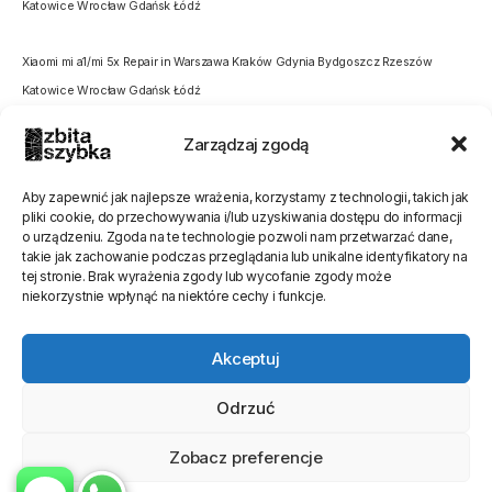
Katowice Wrocław Gdańsk Łódź
Xiaomi mi a1/mi 5x Repair in Warszawa Kraków Gdynia Bydgoszcz Rzeszów
Katowice Wrocław Gdańsk Łódź
Zarządzaj zgodą
Aby zapewnić jak najlepsze wrażenia, korzystamy z technologii, takich jak
pliki cookie, do przechowywania i/lub uzyskiwania dostępu do informacji
o urządzeniu. Zgoda na te technologie pozwoli nam przetwarzać dane,
Oceń stronę
takie jak zachowanie podczas przeglądania lub unikalne identyfikatory na
tej stronie. Brak wyrażenia zgody lub wycofanie zgody może
[Ocen:
0
Średnia:
0
]
niekorzystnie wpłynąć na niektóre cechy i funkcje.
Akceptuj
Odrzuć
Zobacz preferencje