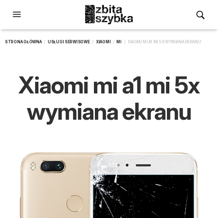
STRONA GŁÓWNA
/
USŁUGI SERWISOWE
/
XIAOMI
/
MI
/ XIAOMI MI A1 MI 5X WYMIANA EKRANU
Xiaomi mi a1 mi 5x
wymiana ekranu