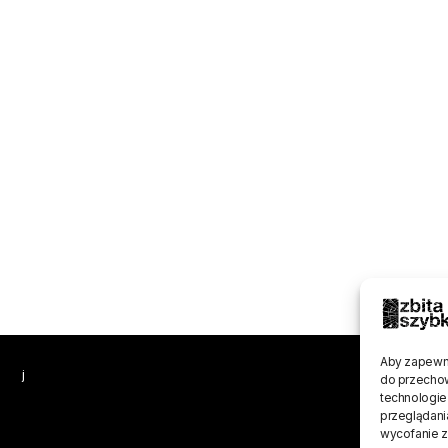
Aby zapewnić
j
do przechow
technologie
przeglądania
wycofanie z