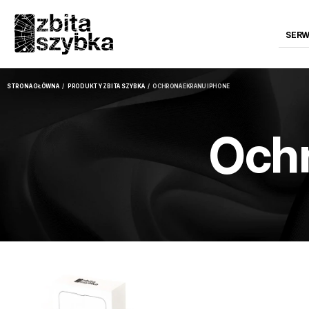
SERW
STRONA GŁÓWNA
/
PRODUKTY ZBITA SZYBKA
/ OCHRONA EKRANU IPHONE
Ochr