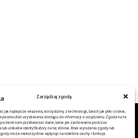
Zarządzaj zgodą
 jak najlepsze wrażenia, korzystamy z technologii, takich jak pliki cookie,
j
ywania i/lub uzyskiwania dostępu do informacji o urządzeniu. Zgoda na te
 pozwoli nam przetwarzać dane, takie jak zachowanie podczas
 lub unikalne identyfikatory na tej stronie. Brak wyrażenia zgody lub
gody może niekorzystnie wpłynąć na niektóre cechy i funkcje.