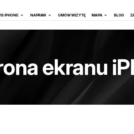
IS IPHONE
NAPRAW
UMÓW WIZYTĘ
MAPA
BLOG
Z
ona ekranu i