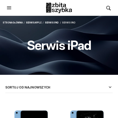
STRONA GŁÓWNA
/
SERWIS APPLE
/
SERWIS IPAD
/ SERWIS IPAD
Serwis iPad