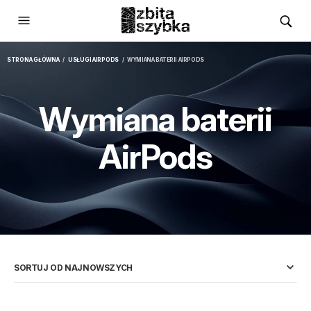
STRONA GŁÓWNA
/
USŁUGI AIRPODS
/ WYMIANA BATERII AIRPODS
Wymiana baterii
AirPods