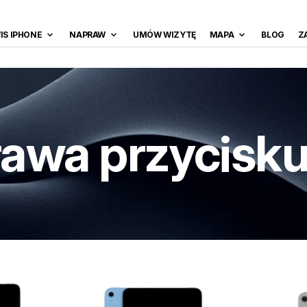
IS IPHONE
NAPRAW
UMÓW WIZYTĘ
MAPA
BLOG
Z
awa przycisku