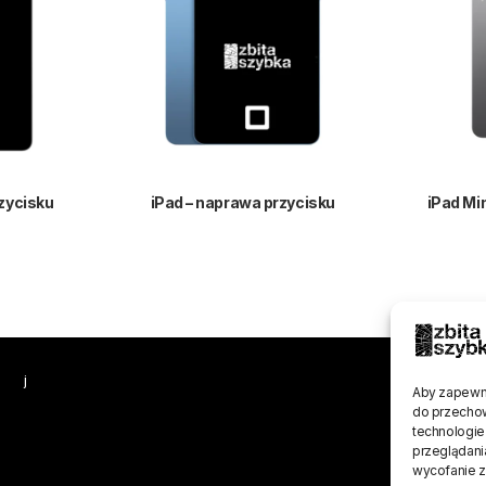
rzycisku
iPad – naprawa przycisku
iPad Mi
j
Aby zapewnić
do przechow
technologie
przeglądania
wycofanie z