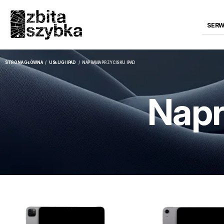
SERW
STRONA GŁÓWNA
/
USŁUGI IPAD
/ NAPRAWA PRZYCISKU IPAD
Napr