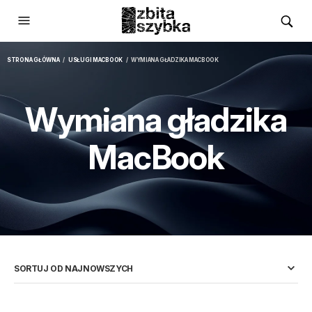
STRONA GŁÓWNA
/
USŁUGI MACBOOK
/ WYMIANA GŁADZIKA MACBOOK
Wymiana gładzika
MacBook