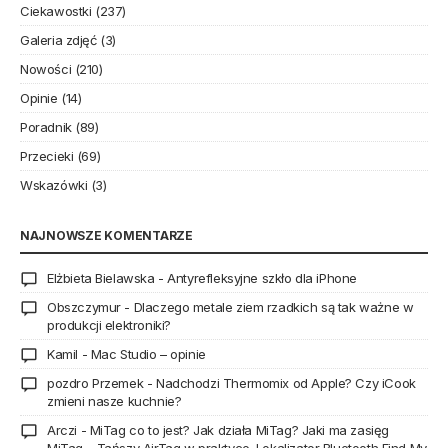
Ciekawostki
(237)
Galeria zdjęć
(3)
Nowości
(210)
Opinie
(14)
Poradnik
(89)
Przecieki
(69)
Wskazówki
(3)
NAJNOWSZE KOMENTARZE
Elżbieta Bielawska
-
Antyrefleksyjne szkło dla iPhone
Obszczymur
-
Dlaczego metale ziem rzadkich są tak ważne w
produkcji elektroniki?
Kamil
-
Mac Studio – opinie
pozdro Przemek
-
Nadchodzi Thermomix od Apple? Czy iCook
zmieni nasze kuchnie?
Arczi
-
MiTag co to jest? Jak działa MiTag? Jaki ma zasięg