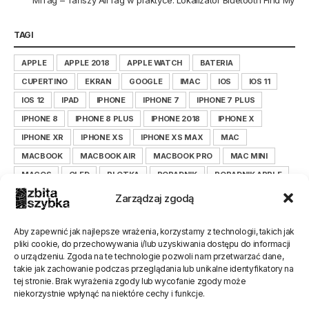
MiTag – Tańszy AirTag w praktyce. Lokalizator Bluetooth Find My
TAGI
APPLE
APPLE 2018
APPLE WATCH
BATERIA
CUPERTINO
EKRAN
GOOGLE
IMAC
IOS
IOS 11
IOS 12
IPAD
IPHONE
IPHONE 7
IPHONE 7 PLUS
IPHONE 8
IPHONE 8 PLUS
IPHONE 2018
IPHONE X
IPHONE XR
IPHONE XS
IPHONE XS MAX
MAC
MACBOOK
MACBOOK AIR
MACBOOK PRO
MAC MINI
MACOS
OLED
PLOTKA
PORADNIK
PORADNIK APPLE
PORADNIK IOS
PORADNIK IPHONE
Zarządzaj zgodą
PORADNIK ZBITASZYBKA.PL
SAMSUNG
SERWIS
SMARTFON
TIM COOK
WYŚWIETLACZ
XIAOMI
Aby zapewnić jak najlepsze wrażenia, korzystamy z technologii, takich jak
pliki cookie, do przechowywania i/lub uzyskiwania dostępu do informacji
XIAOMILEPSZE
XIAOMI POLSKA
ZBITASZYBKA
o urządzeniu. Zgoda na te technologie pozwoli nam przetwarzać dane,
ZBITASZYBKA.PL
takie jak zachowanie podczas przeglądania lub unikalne identyfikatory na
tej stronie. Brak wyrażenia zgody lub wycofanie zgody może
niekorzystnie wpłynąć na niektóre cechy i funkcje.