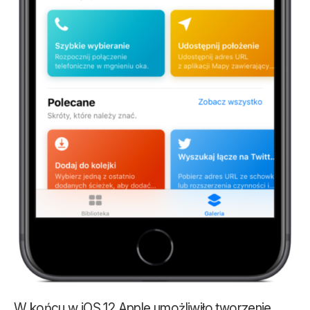
W końcu w iOS 12 Apple umożliwiło tworzenie