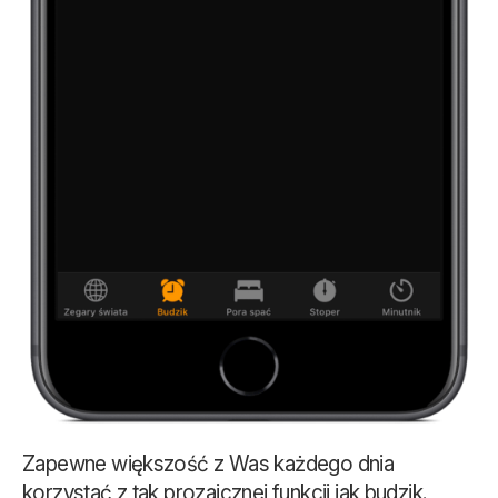
Zapewne większość z Was każdego dnia
korzystać z tak prozaicznej funkcji jak budzik.