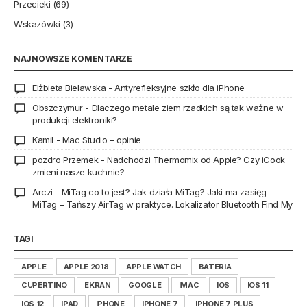
Przecieki
(69)
Wskazówki
(3)
NAJNOWSZE KOMENTARZE
Elżbieta Bielawska
-
Antyrefleksyjne szkło dla iPhone
Obszczymur
-
Dlaczego metale ziem rzadkich są tak ważne w
produkcji elektroniki?
Kamil
-
Mac Studio – opinie
pozdro Przemek
-
Nadchodzi Thermomix od Apple? Czy iCook
zmieni nasze kuchnie?
Arczi
-
MiTag co to jest? Jak działa MiTag? Jaki ma zasięg
MiTag – Tańszy AirTag w praktyce. Lokalizator Bluetooth Find My
TAGI
APPLE
APPLE 2018
APPLE WATCH
BATERIA
CUPERTINO
EKRAN
GOOGLE
IMAC
IOS
IOS 11
IOS 12
IPAD
IPHONE
IPHONE 7
IPHONE 7 PLUS