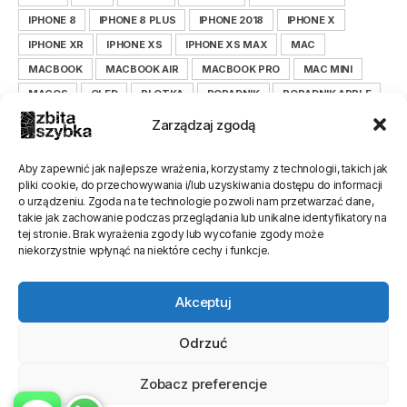
IPHONE 8
IPHONE 8 PLUS
IPHONE 2018
IPHONE X
IPHONE XR
IPHONE XS
IPHONE XS MAX
MAC
MACBOOK
MACBOOK AIR
MACBOOK PRO
MAC MINI
MACOS
OLED
PLOTKA
PORADNIK
PORADNIK APPLE
PORADNIK IOS
PORADNIK IPHONE
Zarządzaj zgodą
PORADNIK ZBITASZYBKA.PL
SAMSUNG
SERWIS
SMARTFON
TIM COOK
WYŚWIETLACZ
XIAOMI
Aby zapewnić jak najlepsze wrażenia, korzystamy z technologii, takich jak
pliki cookie, do przechowywania i/lub uzyskiwania dostępu do informacji
XIAOMILEPSZE
XIAOMI POLSKA
ZBITASZYBKA
o urządzeniu. Zgoda na te technologie pozwoli nam przetwarzać dane,
ZBITASZYBKA.PL
takie jak zachowanie podczas przeglądania lub unikalne identyfikatory na
tej stronie. Brak wyrażenia zgody lub wycofanie zgody może
niekorzystnie wpłynąć na niektóre cechy i funkcje.
Akceptuj
Odrzuć
Zobacz preferencje