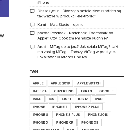
iPhone
Obszczymur
-
Dlaczego metale ziem rzadkich są
tak ważne w produkcji elektroniki?
Kamil
-
Mac Studio – opinie
pozdro Przemek
-
Nadchodzi Thermomix od
 w
Apple? Czy iCook zmieni nasze kuchnie?
Arczi
-
MiTag co to jest? Jak działa MiTag? Jaki
ma zasięg MiTag – Tańszy AirTag w praktyce.
Lokalizator Bluetooth Find My
TAGI
APPLE
APPLE 2018
APPLE WATCH
BATERIA
CUPERTINO
EKRAN
GOOGLE
IMAC
IOS
IOS 11
IOS 12
IPAD
IPHONE
IPHONE 7
IPHONE 7 PLUS
IPHONE 8
IPHONE 8 PLUS
IPHONE 2018
IPHONE X
IPHONE XR
IPHONE XS