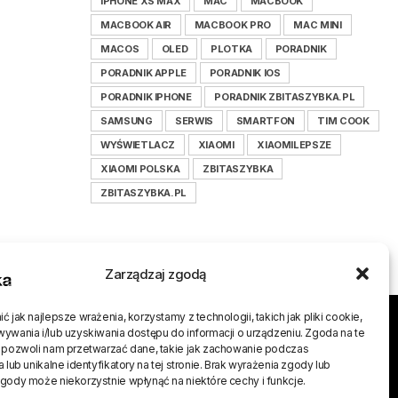
IPHONE XS MAX
MAC
MACBOOK
MACBOOK AIR
MACBOOK PRO
MAC MINI
MACOS
OLED
PLOTKA
PORADNIK
PORADNIK APPLE
PORADNIK IOS
PORADNIK IPHONE
PORADNIK ZBITASZYBKA.PL
SAMSUNG
SERWIS
SMARTFON
TIM COOK
WYŚWIETLACZ
XIAOMI
XIAOMILEPSZE
XIAOMI POLSKA
ZBITASZYBKA
ZBITASZYBKA.PL
Zarządzaj zgodą
 jak najlepsze wrażenia, korzystamy z technologii, takich jak pliki cookie,
j
ywania i/lub uzyskiwania dostępu do informacji o urządzeniu. Zgoda na te
 pozwoli nam przetwarzać dane, takie jak zachowanie podczas
 lub unikalne identyfikatory na tej stronie. Brak wyrażenia zgody lub
gody może niekorzystnie wpłynąć na niektóre cechy i funkcje.