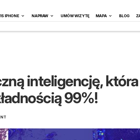
IS IPHONE
NAPRAW
UMÓW WIZYTĘ
MAPA
BLOG
Z
ną inteligencję, która
kładnością 99%!
ENT