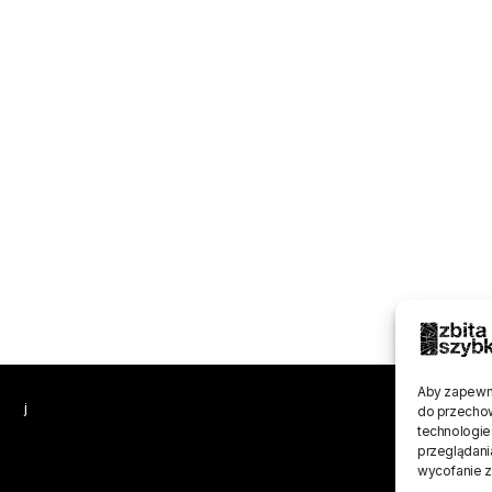
Aby zapewnić
j
do przechow
technologie
przeglądania
wycofanie z