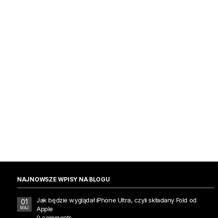
NAJNOWSZE WPISY NA BLOGU
Jak będzie wyglądał iPhone Ultra, czyli składany Fold od
01
Apple
MAJ
0 comments