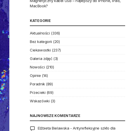
Magnetyczny kabel USB – najlepszy do iPhone, iPad,
MacBook?
KATEGORIE
Aktualności
(336)
Bez kategorii
(20)
Ciekawostki
(237)
Galeria zdjęć
(3)
Nowości
(210)
Opinie
(14)
Poradnik
(89)
Przecieki
(69)
Wskazówki
(3)
NAJNOWSZE KOMENTARZE
Elżbieta Bielawska
-
Antyrefleksyjne szkło dla