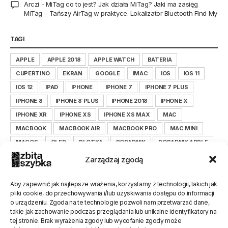
Arczi
-
MiTag co to jest? Jak działa MiTag? Jaki ma zasięg
MiTag – Tańszy AirTag w praktyce. Lokalizator Bluetooth Find My
TAGI
APPLE
APPLE 2018
APPLE WATCH
BATERIA
CUPERTINO
EKRAN
GOOGLE
IMAC
IOS
IOS 11
IOS 12
IPAD
IPHONE
IPHONE 7
IPHONE 7 PLUS
IPHONE 8
IPHONE 8 PLUS
IPHONE 2018
IPHONE X
IPHONE XR
IPHONE XS
IPHONE XS MAX
MAC
MACBOOK
MACBOOK AIR
MACBOOK PRO
MAC MINI
MACOS
OLED
PLOTKA
PORADNIK
PORADNIK APPLE
PORADNIK IOS
PORADNIK IPHONE
Zarządzaj zgodą
PORADNIK ZBITASZYBKA.PL
SAMSUNG
SERWIS
SMARTFON
TIM COOK
WYŚWIETLACZ
XIAOMI
Aby zapewnić jak najlepsze wrażenia, korzystamy z technologii, takich jak
pliki cookie, do przechowywania i/lub uzyskiwania dostępu do informacji
XIAOMILEPSZE
XIAOMI POLSKA
ZBITASZYBKA
o urządzeniu. Zgoda na te technologie pozwoli nam przetwarzać dane,
ZBITASZYBKA.PL
takie jak zachowanie podczas przeglądania lub unikalne identyfikatory na
tej stronie. Brak wyrażenia zgody lub wycofanie zgody może