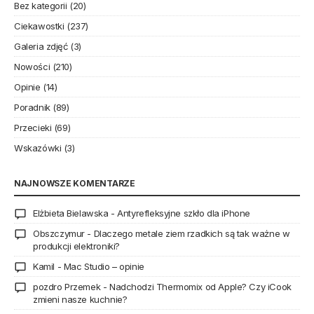
Bez kategorii
(20)
Ciekawostki
(237)
Galeria zdjęć
(3)
Nowości
(210)
Opinie
(14)
Poradnik
(89)
Przecieki
(69)
Wskazówki
(3)
NAJNOWSZE KOMENTARZE
Elżbieta Bielawska
-
Antyrefleksyjne szkło dla iPhone
Obszczymur
-
Dlaczego metale ziem rzadkich są tak ważne w
produkcji elektroniki?
Kamil
-
Mac Studio – opinie
pozdro Przemek
-
Nadchodzi Thermomix od Apple? Czy iCook
zmieni nasze kuchnie?