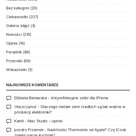
Bez kategorii
(20)
Ciekawostki
(237)
Galeria zdjęć
(3)
Nowości
(210)
Opinie
(14)
Poradnik
(89)
Przecieki
(69)
Wskazówki
(3)
NAJNOWSZE KOMENTARZE
Elżbieta Bielawska
-
Antyrefleksyjne szkło dla iPhone
Obszczymur
-
Dlaczego metale ziem rzadkich są tak ważne w
produkcji elektroniki?
Kamil
-
Mac Studio – opinie
pozdro Przemek
-
Nadchodzi Thermomix od Apple? Czy iCook
zmieni nasze kuchnie?