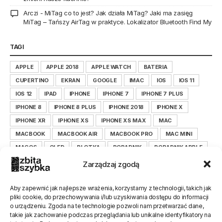
Arczi
-
MiTag co to jest? Jak działa MiTag? Jaki ma zasięg
MiTag – Tańszy AirTag w praktyce. Lokalizator Bluetooth Find My
TAGI
APPLE
APPLE 2018
APPLE WATCH
BATERIA
CUPERTINO
EKRAN
GOOGLE
IMAC
IOS
IOS 11
IOS 12
IPAD
IPHONE
IPHONE 7
IPHONE 7 PLUS
IPHONE 8
IPHONE 8 PLUS
IPHONE 2018
IPHONE X
IPHONE XR
IPHONE XS
IPHONE XS MAX
MAC
MACBOOK
MACBOOK AIR
MACBOOK PRO
MAC MINI
MACOS
OLED
PLOTKA
PORADNIK
PORADNIK APPLE
PORADNIK IOS
PORADNIK IPHONE
Zarządzaj zgodą
PORADNIK ZBITASZYBKA.PL
SAMSUNG
SERWIS
SMARTFON
TIM COOK
WYŚWIETLACZ
XIAOMI
Aby zapewnić jak najlepsze wrażenia, korzystamy z technologii, takich jak
pliki cookie, do przechowywania i/lub uzyskiwania dostępu do informacji
XIAOMILEPSZE
XIAOMI POLSKA
ZBITASZYBKA
o urządzeniu. Zgoda na te technologie pozwoli nam przetwarzać dane,
ZBITASZYBKA.PL
takie jak zachowanie podczas przeglądania lub unikalne identyfikatory na