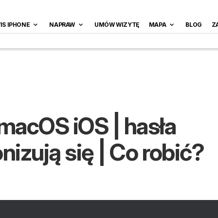
IS IPHONE
NAPRAW
UMÓW WIZYTĘ
MAPA
BLOG
Z
 macOS iOS | hasła
nizują się | Co robić?