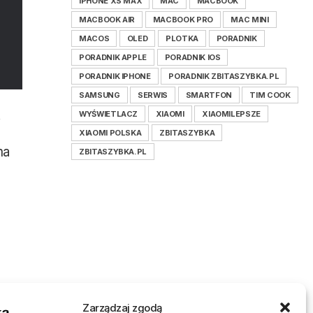
IPHONE XS MAX
MAC
MACBOOK
MACBOOK AIR
MACBOOK PRO
MAC MINI
MACOS
OLED
PLOTKA
PORADNIK
PORADNIK APPLE
PORADNIK IOS
PORADNIK IPHONE
PORADNIK ZBITASZYBKA.PL
SAMSUNG
SERWIS
SMARTFON
TIM COOK
WYŚWIETLACZ
XIAOMI
XIAOMILEPSZE
XIAOMI POLSKA
ZBITASZYBKA
ma
ZBITASZYBKA.PL
Zarządzaj zgodą