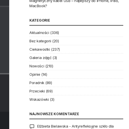
Magnetyczny kabel USB – najlepszy do iPhone, iPad,
MacBook?
KATEGORIE
Aktualności
(336)
Bez kategorii
(20)
Ciekawostki
(237)
Galeria zdjęć
(3)
Nowości
(210)
Opinie
(14)
Poradnik
(89)
Przecieki
(69)
Wskazówki
(3)
NAJNOWSZE KOMENTARZE
Elżbieta Bielawska
-
Antyrefleksyjne szkło dla