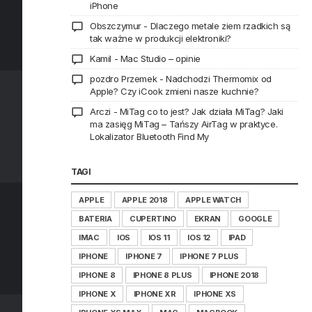
iPhone
Obszczymur
-
Dlaczego metale ziem rzadkich są
tak ważne w produkcji elektroniki?
Kamil
-
Mac Studio – opinie
pozdro Przemek
-
Nadchodzi Thermomix od
Apple? Czy iCook zmieni nasze kuchnie?
Arczi
-
MiTag co to jest? Jak działa MiTag? Jaki
ma zasięg MiTag – Tańszy AirTag w praktyce.
Lokalizator Bluetooth Find My
TAGI
APPLE
APPLE 2018
APPLE WATCH
BATERIA
CUPERTINO
EKRAN
GOOGLE
IMAC
IOS
IOS 11
IOS 12
IPAD
IPHONE
IPHONE 7
IPHONE 7 PLUS
IPHONE 8
IPHONE 8 PLUS
IPHONE 2018
IPHONE X
IPHONE XR
IPHONE XS