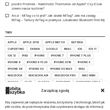
pozdro Przemek
-
Nadchodzi Thermomix od Apple? Czy iCook
zmieni nasze kuchnie?
Arczi
-
MiTag co to jest? Jak działa MiTag? Jaki ma zasięg
MiTag – Tańszy AirTag w praktyce. Lokalizator Bluetooth Find My
TAGI
APPLE
APPLE 2018
APPLE WATCH
BATERIA
CUPERTINO
EKRAN
GOOGLE
IMAC
IOS
IOS 11
IOS 12
IPAD
IPHONE
IPHONE 7
IPHONE 7 PLUS
IPHONE 8
IPHONE 8 PLUS
IPHONE 2018
IPHONE X
IPHONE XR
IPHONE XS
IPHONE XS MAX
MAC
MACBOOK
MACBOOK AIR
MACBOOK PRO
MAC MINI
MACOS
OLED
PLOTKA
PORADNIK
PORADNIK APPLE
PORADNIK IOS
PORADNIK IPHONE
Zarządzaj zgodą
PORADNIK ZBITASZYBKA.PL
SAMSUNG
SERWIS
SMARTFON
TIM COOK
WYŚWIETLACZ
XIAOMI
Aby zapewnić jak najlepsze wrażenia, korzystamy z technologii, takich jak
pliki cookie, do przechowywania i/lub uzyskiwania dostępu do informacji
XIAOMILEPSZE
XIAOMI POLSKA
ZBITASZYBKA