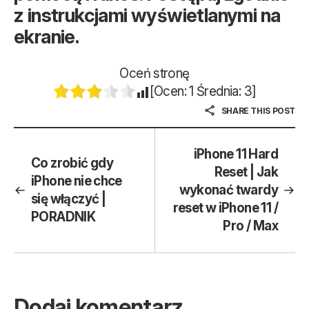
z instrukcjami wyświetlanymi na
ekranie.
Oceń stronę
[Ocen:
1
Średnia:
3
]
SHARE THIS POST
iPhone 11 Hard
Co zrobić gdy
Reset | Jak
iPhone nie chce
wykonać twardy
się włączyć |
reset w iPhone 11 /
PORADNIK
Pro / Max
Dodaj komentarz