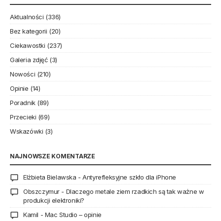
Aktualności
(336)
Bez kategorii
(20)
Ciekawostki
(237)
Galeria zdjęć
(3)
Nowości
(210)
Opinie
(14)
Poradnik
(89)
Przecieki
(69)
Wskazówki
(3)
NAJNOWSZE KOMENTARZE
Elżbieta Bielawska
-
Antyrefleksyjne szkło dla iPhone
Obszczymur
-
Dlaczego metale ziem rzadkich są tak ważne w
produkcji elektroniki?
Kamil
-
Mac Studio – opinie