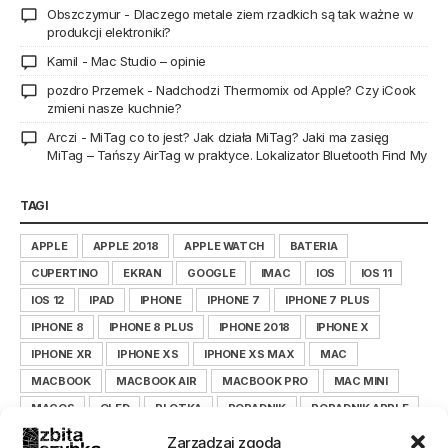
Obszczymur
-
Dlaczego metale ziem rzadkich są tak ważne w
produkcji elektroniki?
Kamil
-
Mac Studio – opinie
pozdro Przemek
-
Nadchodzi Thermomix od Apple? Czy iCook
zmieni nasze kuchnie?
Arczi
-
MiTag co to jest? Jak działa MiTag? Jaki ma zasięg
MiTag – Tańszy AirTag w praktyce. Lokalizator Bluetooth Find My
TAGI
APPLE
APPLE 2018
APPLE WATCH
BATERIA
CUPERTINO
EKRAN
GOOGLE
IMAC
IOS
IOS 11
IOS 12
IPAD
IPHONE
IPHONE 7
IPHONE 7 PLUS
IPHONE 8
IPHONE 8 PLUS
IPHONE 2018
IPHONE X
IPHONE XR
IPHONE XS
IPHONE XS MAX
MAC
MACBOOK
MACBOOK AIR
MACBOOK PRO
MAC MINI
MACOS
OLED
PLOTKA
PORADNIK
PORADNIK APPLE
PORADNIK IOS
PORADNIK IPHONE
Zarządzaj zgodą