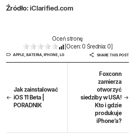
Źródło:
iClarified.com
Oceń stronę
[Ocen:
0
Średnia:
0
]
APPLE
,
BATERIA
,
IPHONE
,
LG
SHARE THIS POST
Foxconn
zamierza
Jak zainstalować
otworzyć
iOS 11 Beta |
siedziby w USA!
PORADNIK
Kto i gdzie
produkuje
iPhone’a?