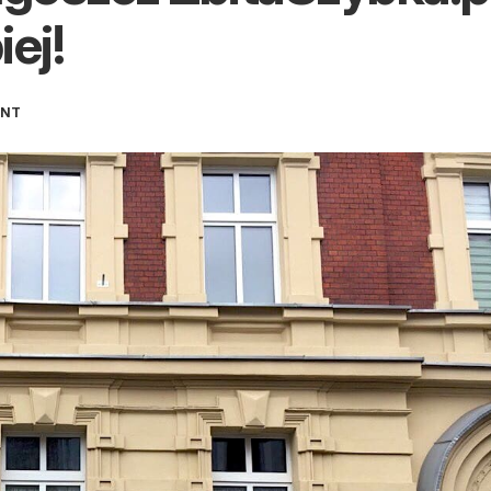
ej!
ENT