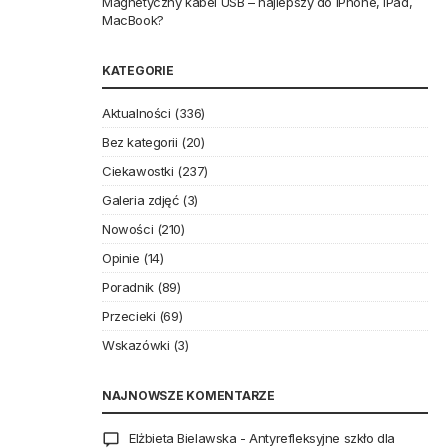
Magnetyczny kabel USB – najlepszy do iPhone, iPad,
MacBook?
KATEGORIE
Aktualności
(336)
Bez kategorii
(20)
Ciekawostki
(237)
Galeria zdjęć
(3)
Nowości
(210)
Opinie
(14)
Poradnik
(89)
Przecieki
(69)
Wskazówki
(3)
NAJNOWSZE KOMENTARZE
Elżbieta Bielawska
-
Antyrefleksyjne szkło dla