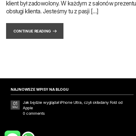
klient był zadowolony. W każdym z salonów prezentu
obsługi klienta. Jesteśmy tu z pasji […]
CONTINUE READING
NAJNOWSZE WPISY NA BLOGU
Jak będzie wyglądał iPhone Ultra, czyli składany Fold od
01
Apple
MAJ
0 comments