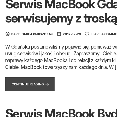
Serwis MacBook Gda
serwisujemy z trosk
BARTLOMIEJ.PABISZCZAK
2017-12-29
LEAVE A COMM
W Gdańsku postanowiliśmy pojawić się, ponieważ widz
usług serwisów i jakość obsługi. Zapraszamy i Ciebi
naprawy każdego MacBooka i do relacji z każdym kl
Ciebie! MacBook towarzyszy nam każdego dnia. W [
CONTINUE READING
Serwis MacBook Byd