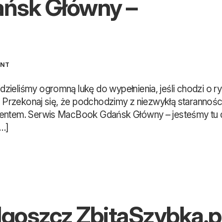
ńsk Główny –
ą
ENT
ieliśmy ogromną lukę do wypełnienia, jeśli chodzi o r
e. Przekonaj się, że podchodzimy z niezwykłą starannośc
ientem. Serwis MacBook Gdańsk Główny – jesteśmy tu 
…]
goszcz ZbitaSzybka.p