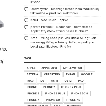
iPhone
Obszczymur
-
Dlaczego metale ziem rzadkich są
tak ważne w produkcji elektroniki?
Kamil
-
Mac Studio – opinie
pozdro Przemek
-
Nadchodzi Thermomix od
Apple? Czy iCook zmieni nasze kuchnie?
Arczi
-
MiTag co to jest? Jak działa MiTag? Jaki
ma zasięg MiTag – Tańszy AirTag w praktyce.
Lokalizator Bluetooth Find My
 to,
TAGI
aj
APPLE
APPLE 2018
APPLE WATCH
BATERIA
CUPERTINO
EKRAN
GOOGLE
IMAC
IOS
IOS 11
IOS 12
IPAD
IPHONE
IPHONE 7
IPHONE 7 PLUS
IPHONE 8
IPHONE 8 PLUS
IPHONE 2018
IPHONE X
IPHONE XR
IPHONE XS