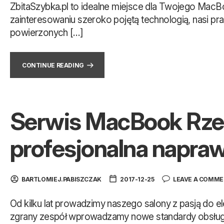
ZbitaSzybka.pl to idealne miejsce dla Twojego MacBo
zainteresowaniu szeroko pojętą technologią, nasi p
powierzonych […]
CONTINUE READING
Serwis MacBook Rzes
profesjonalna napra
BARTLOMIEJ.PABISZCZAK
2017-12-25
LEAVE A COMM
Od kilku lat prowadzimy naszego salony z pasją do e
zgrany zespół wprowadzamy nowe standardy obsługi k