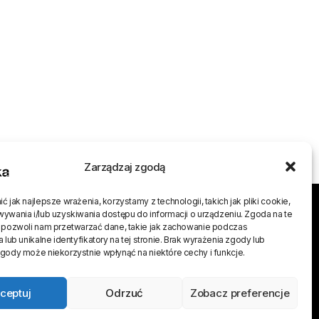
Zarządzaj zgodą
 jak najlepsze wrażenia, korzystamy z technologii, takich jak pliki cookie,
j
ywania i/lub uzyskiwania dostępu do informacji o urządzeniu. Zgoda na te
 pozwoli nam przetwarzać dane, takie jak zachowanie podczas
 lub unikalne identyfikatory na tej stronie. Brak wyrażenia zgody lub
gody może niekorzystnie wpłynąć na niektóre cechy i funkcje.
ceptuj
Odrzuć
Zobacz preferencje