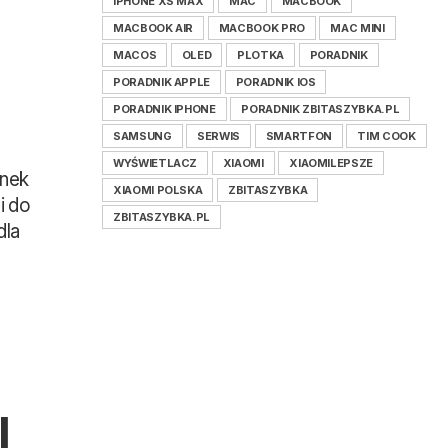
IPHONE XS MAX
MAC
MACBOOK
MACBOOK AIR
MACBOOK PRO
MAC MINI
MACOS
OLED
PLOTKA
PORADNIK
PORADNIK APPLE
PORADNIK IOS
PORADNIK IPHONE
PORADNIK ZBITASZYBKA.PL
SAMSUNG
SERWIS
SMARTFON
TIM COOK
WYŚWIETLACZ
XIAOMI
XIAOMILEPSZE
ynek
XIAOMI POLSKA
ZBITASZYBKA
i do
ZBITASZYBKA.PL
dla
l