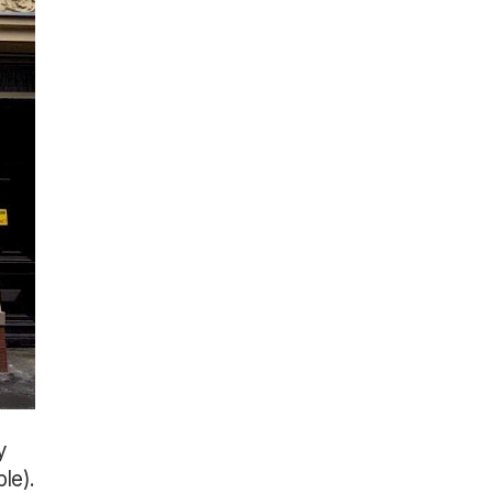
y
le).