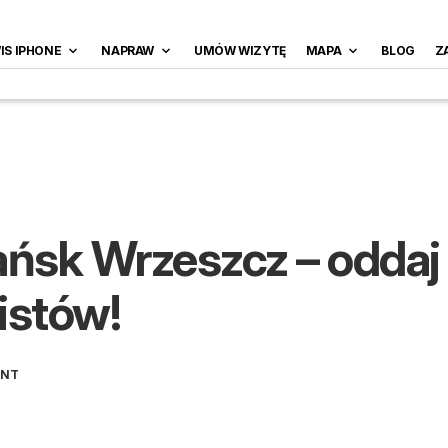
IS IPHONE
NAPRAW
UMÓW WIZYTĘ
MAPA
BLOG
Z
ńsk Wrzeszcz – oddaj
istów!
ENT