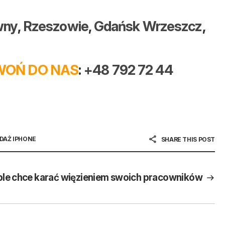
wny
,
Rzeszowie
,
Gdańsk Wrzeszcz
,
OŃ DO NAS
:
+48 792 72 44
DAŻ IPHONE
SHARE THIS POST
le chce karać więzieniem swoich pracowników