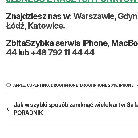
Znajdziesz nas w:
Warszawie
,
Gdyn
Łódź
,
Katowice
.
ZbitaSzybka serwis iPhone, MacBook
44
lub
+48 792 11 44 44
APPLE
,
CUPERTINO
,
DROGI IPHONE
,
DROGI IPHONE 2018
,
IPHONE
,
I
Jak w szybki sposób zamknąć wiele kart w Safa
PORADNIK