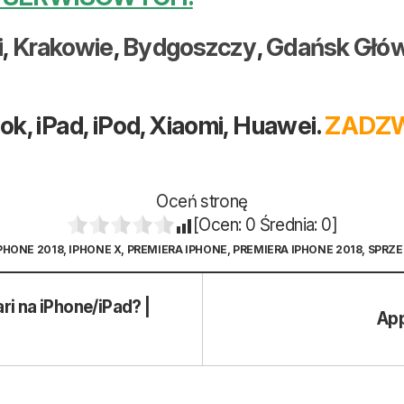
i
,
Krakowie
,
Bydgoszczy
,
Gdańsk Głó
, iPad, iPod, Xiaomi, Huawei.
ZADZW
Oceń stronę
[Ocen:
0
Średnia:
0
]
PHONE 2018
,
IPHONE X
,
PREMIERA IPHONE
,
PREMIERA IPHONE 2018
,
SPRZE
ri na iPhone/iPad? |
App