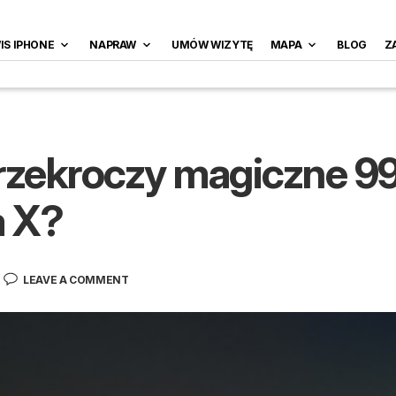
IS IPHONE
NAPRAW
UMÓW WIZYTĘ
MAPA
BLOG
Z
rzekroczy magiczne 99
a X?
LEAVE A COMMENT