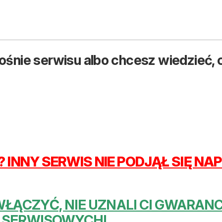
ośnie serwisu albo chcesz wiedzieć, c
 INNY SERWIS NIE PODJĄŁ SIĘ N
 WŁĄCZYĆ, NIE UZNALI CI GWARA
 SERWISOWYCH!