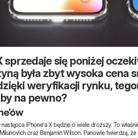
sprzedaje się poniżej oczekiw
yną była zbyt wysoka cena s
dzięki weryfikacji rynku, teg
 aby na pewno?
ne’ów
 następca iPhone’a X będzie o wiele droższy. To właśn
 Milunovich oraz Benjamin Wilson. Panowie twierdzą, 