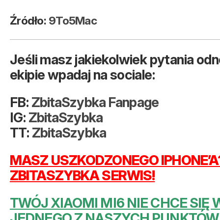
Źródło:
9To5Mac
Jeśli masz jakiekolwiek pytania odn
ekipie wpadaj na sociale:
FB:
ZbitaSzybka Fanpage
IG:
ZbitaSzybka
TT:
ZbitaSzybka
MASZ USZKODZONEGO IPHONE’A?
ZBITASZYBKA SERWIS!
TWÓJ XIAOMI MI6 NIE CHCE SIĘ
JEDNEGO Z NASZYCH PUNKTÓW