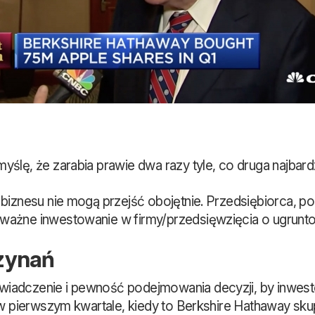
 myślę, że zarabia prawie dwa razy tyle, co druga najb
biznesu nie mogą przejść obojętnie. Przedsiębiorca, p
ważne inwestowanie w firmy/przedsięwzięcia o ugrunto
czynań
iadczenie i pewność podejmowania decyzji, by inwesto
o w pierwszym kwartale, kiedy to Berkshire Hathaway s