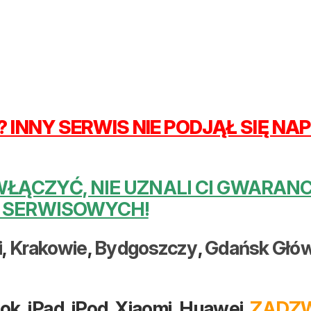
 INNY SERWIS NIE PODJĄŁ SIĘ N
 WŁĄCZYĆ, NIE UZNALI CI GWARA
 SERWISOWYCH!
i
,
Krakowie
,
Bydgoszczy
,
Gdańsk Głó
, iPad, iPod, Xiaomi, Huawei.
ZADZW