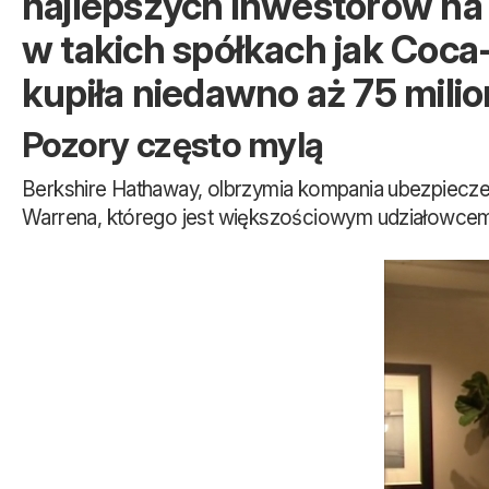
najlepszych inwestorów na 
w takich spółkach jak Coca-
kupiła niedawno aż 75 milio
Pozory często mylą
Berkshire Hathaway, olbrzymia kompania ubezpieczen
Warrena, którego jest większościowym udziałowcem 