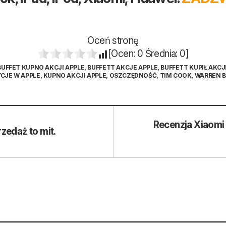
Oceń stronę
[Ocen:
0
Średnia:
0
]
BUFFET KUPNO AKCJI APPLE
,
BUFFETT AKCJE APPLE
,
BUFFETT KUPIŁ AKCJ
CJE W APPLE
,
KUPNO AKCJI APPLE
,
OSZCZĘDNOŚĆ
,
TIM COOK
,
WARREN B
Recenzja Xiaomi 
zedaż to mit.