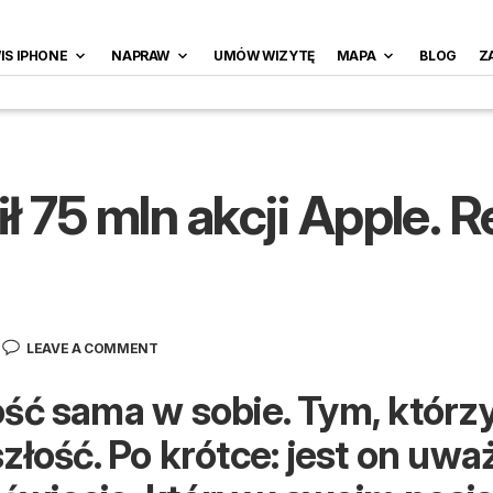
IS IPHONE
NAPRAW
UMÓW WIZYTĘ
MAPA
BLOG
Z
ł 75 mln akcji Apple. 
LEAVE A COMMENT
ść sama w sobie. Tym, którzy
szłość. Po krótce: jest on uw