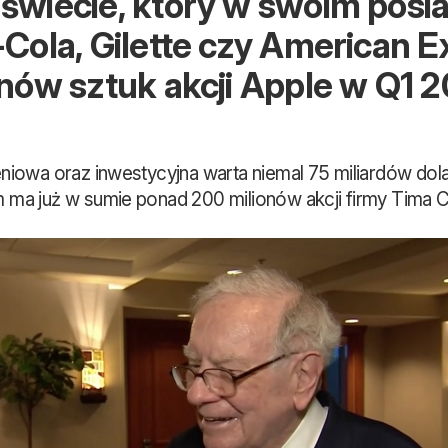
świecie, który w swoim posi
Cola, Gilette czy American E
nów sztuk akcji Apple w Q1 2
iowa oraz inwestycyjna warta niemal 75 miliardów dolar
ma już w sumie ponad 200 milionów akcji firmy Tima C