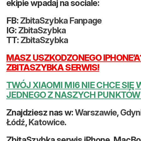
ekipie wpadaj na sociale:
FB:
ZbitaSzybka Fanpage
IG:
ZbitaSzybka
TT:
ZbitaSzybka
MASZ USZKODZONEGO IPHONE’A?
ZBITASZYBKA SERWIS!
TWÓJ XIAOMI MI6 NIE CHCE SIĘ
JEDNEGO Z NASZYCH PUNKTÓW
Znajdziesz nas w:
Warszawie
,
Gdyn
Łódź
,
Katowice
.
ZbitaSzybka serwis iPhone, MacBook