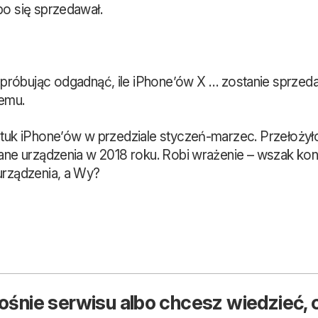
bo się sprzedawał.
óbując odgadnąć, ile iPhone’ów X … zostanie sprzedany
temu.
ztuk iPhone’ów w przedziale styczeń-marzec. Przełożyło
wane urządzenia w 2018 roku. Robi wrażenie – wszak konk
urządzenia, a Wy?
ośnie serwisu albo chcesz wiedzieć, c