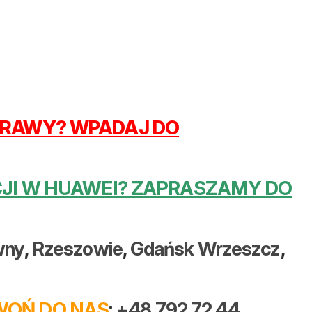
APRAWY? WPADAJ DO
NCJI W HUAWEI? ZAPRASZAMY DO
wny
,
Rzeszowie
,
Gdańsk Wrzeszcz
,
OŃ DO NAS
:
+48 792 72 44