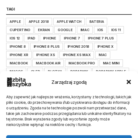
TAGI
APPLE
APPLE 2018
APPLE WATCH
BATERIA
CUPERTINO
EKRAN
GOOGLE
IMAC
IOS
IOS 11
IOS 12
IPAD
IPHONE
IPHONE 7
IPHONE 7 PLUS
IPHONE 8
IPHONE 8 PLUS
IPHONE 2018
IPHONE X
IPHONE XR
IPHONE XS
IPHONE XS MAX
MAC
MACBOOK
MACBOOK AIR
MACBOOK PRO
MAC MINI
MACOS
OLED
PLOTKA
PORADNIK
PORADNIK APPLE
PORADNIK IOS
PORADNIK IPHONE
Zarządzaj zgodą
PORADNIK ZBITASZYBKA.PL
SAMSUNG
SERWIS
SMARTFON
TIM COOK
WYŚWIETLACZ
XIAOMI
Aby zapewnić jak najlepsze wrażenia, korzystamy z technologii, takich jak
pliki cookie, do przechowywania i/lub uzyskiwania dostępu do informacji
XIAOMILEPSZE
XIAOMI POLSKA
ZBITASZYBKA
o urządzeniu. Zgoda na te technologie pozwoli nam przetwarzać dane,
ZBITASZYBKA.PL
takie jak zachowanie podczas przeglądania lub unikalne identyfikatory na
tej stronie. Brak wyrażenia zgody lub wycofanie zgody może
niekorzystnie wpłynąć na niektóre cechy i funkcje.