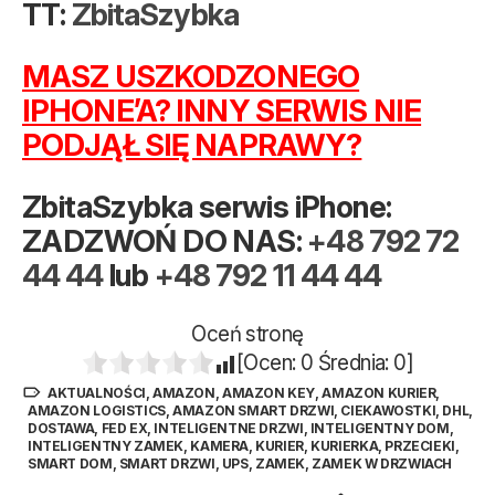
TT:
ZbitaSzybka
MASZ USZKODZONEGO
IPHONE’A? INNY SERWIS NIE
PODJĄŁ SIĘ NAPRAWY?
ZbitaSzybka serwis iPhone:
ZADZWOŃ DO NAS:
+48 792 72
44 44
lub
+48 792 11 44 44
Oceń stronę
[Ocen:
0
Średnia:
0
]
AKTUALNOŚCI
,
AMAZON
,
AMAZON KEY
,
AMAZON KURIER
,
AMAZON LOGISTICS
,
AMAZON SMART DRZWI
,
CIEKAWOSTKI
,
DHL
,
DOSTAWA
,
FED EX
,
INTELIGENTNE DRZWI
,
INTELIGENTNY DOM
,
INTELIGENTNY ZAMEK
,
KAMERA
,
KURIER
,
KURIERKA
,
PRZECIEKI
,
SMART DOM
,
SMART DRZWI
,
UPS
,
ZAMEK
,
ZAMEK W DRZWIACH