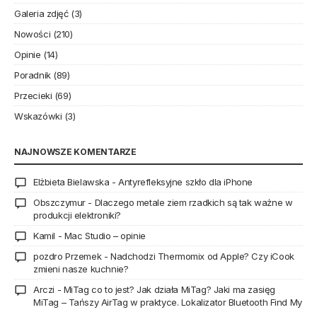
Galeria zdjęć
(3)
Nowości
(210)
Opinie
(14)
Poradnik
(89)
Przecieki
(69)
Wskazówki
(3)
NAJNOWSZE KOMENTARZE
Elżbieta Bielawska
-
Antyrefleksyjne szkło dla iPhone
Obszczymur
-
Dlaczego metale ziem rzadkich są tak ważne w
produkcji elektroniki?
Kamil
-
Mac Studio – opinie
pozdro Przemek
-
Nadchodzi Thermomix od Apple? Czy iCook
zmieni nasze kuchnie?
Arczi
-
MiTag co to jest? Jak działa MiTag? Jaki ma zasięg
MiTag – Tańszy AirTag w praktyce. Lokalizator Bluetooth Find My