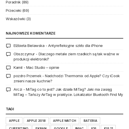
Poradnik
(89)
Przecieki
(69)
Wskazówki
(3)
NAJNOWSZE KOMENTARZE
Elżbieta Bielawska
-
Antyrefleksyjne szkło dla iPhone
Obszczymur
-
Dlaczego metale ziem rzadkich są tak ważne w
produkcji elektroniki?
Kamil
-
Mac Studio – opinie
pozdro Przemek
-
Nadchodzi Thermomix od Apple? Czy iCook
zmieni nasze kuchnie?
Arczi
-
MiTag co to jest? Jak działa MiTag? Jaki ma zasięg
MiTag – Tańszy AirTag w praktyce. Lokalizator Bluetooth Find My
TAGI
APPLE
APPLE 2018
APPLE WATCH
BATERIA
CUPERTINO
EKRAN
GOOGLE
IMAC
IOS
IOS 11