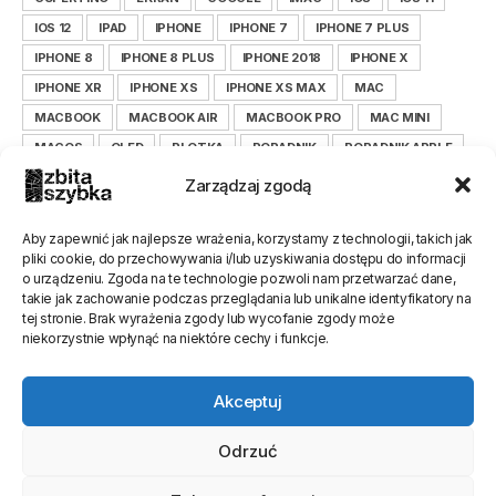
IOS 12
IPAD
IPHONE
IPHONE 7
IPHONE 7 PLUS
IPHONE 8
IPHONE 8 PLUS
IPHONE 2018
IPHONE X
IPHONE XR
IPHONE XS
IPHONE XS MAX
MAC
MACBOOK
MACBOOK AIR
MACBOOK PRO
MAC MINI
MACOS
OLED
PLOTKA
PORADNIK
PORADNIK APPLE
PORADNIK IOS
PORADNIK IPHONE
Zarządzaj zgodą
PORADNIK ZBITASZYBKA.PL
SAMSUNG
SERWIS
SMARTFON
TIM COOK
WYŚWIETLACZ
XIAOMI
Aby zapewnić jak najlepsze wrażenia, korzystamy z technologii, takich jak
pliki cookie, do przechowywania i/lub uzyskiwania dostępu do informacji
XIAOMILEPSZE
XIAOMI POLSKA
ZBITASZYBKA
o urządzeniu. Zgoda na te technologie pozwoli nam przetwarzać dane,
ZBITASZYBKA.PL
takie jak zachowanie podczas przeglądania lub unikalne identyfikatory na
tej stronie. Brak wyrażenia zgody lub wycofanie zgody może
niekorzystnie wpłynąć na niektóre cechy i funkcje.
Akceptuj
Odrzuć