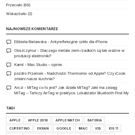
Przecieki
(69)
Wskazówki
(3)
NAJNOWSZE KOMENTARZE
Elżbieta Bielawska
-
Antyrefleksyjne szkło dla iPhone
Obszczymur
-
Dlaczego metale ziem rzadkich są tak ważne w
produkcji elektroniki?
Kamil
-
Mac Studio – opinie
pozdro Przemek
-
Nadchodzi Thermomix od Apple? Czy iCook
zmieni nasze kuchnie?
Arczi
-
MiTag co to jest? Jak działa MiTag? Jaki ma zasięg
MiTag – Tańszy AirTag w praktyce. Lokalizator Bluetooth Find My
TAGI
APPLE
APPLE 2018
APPLE WATCH
BATERIA
CUPERTINO
EKRAN
GOOGLE
IMAC
IOS
IOS 11