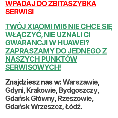
WPADAJ DO ZBITASZYBKA
SERWIS!
TWÓJ XIAOMI MI6 NIE CHCE SIĘ
WŁĄCZYĆ, NIE UZNALI CI
GWARANCJI W HUAWEI?
ZAPRASZAMY DO JEDNEGO Z
NASZYCH PUNKTÓW
SERWISOWYCH!
Znajdziesz nas w:
Warszawie
,
Gdyni
,
Krakowie
,
Bydgoszczy
,
Gdańsk Główny
,
Rzeszowie
,
Gdańsk Wrzeszcz
,
Łódź
.