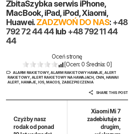
ZbitaSzybka serwis iPhone,
MacBook, iPad, iPod, Xiaomi,
Huawei.
ZADZWOŃ DO NAS
:
+48
792 72 44 44
lub
+48 792 11 44
44
Oceń stronę
[Ocen:
0
Średnia:
0
]
ALARM RAKIETOWY
,
ALARM RAKIETOWY HAWAJE
,
ALERT
RAKIETOWY
,
ALERT RAKIETOWY NA HAWAJACH
,
CNN
,
HAWAII
ALERT
,
HAWAJE
,
IOS
,
MACOS
,
ZABEZPIECZENIA
SHARE THIS POST
Xiaomi Mi 7
Czyżby nasz
zadebiutuje z
rodak od ponad
drugim,