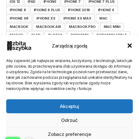
IOS 12
IPAD
IPHONE
IPHONE 7
IPHONE 7 PLUS
IPHONE 8
IPHONE 8 PLUS
IPHONE 2018
IPHONE X
IPHONE XR
IPHONE XS
IPHONE XS MAX
MAC
MACBOOK
MACBOOK AIR
MACBOOK PRO
MAC MINI
MACOS
OLED
PLOTKA
PORADNIK
PORADNIK APPLE
PORADNIK IOS
PORADNIK IPHONE
Zarządzaj zgodą
PORADNIK ZBITASZYBKA.PL
SAMSUNG
SERWIS
SMARTFON
TIM COOK
WYŚWIETLACZ
XIAOMI
Aby zapewnić jak najlepsze wrażenia, korzystamy z technologii, takich jak
pliki cookie, do przechowywania i/lub uzyskiwania dostępu do informacji
XIAOMILEPSZE
XIAOMI POLSKA
ZBITASZYBKA
o urządzeniu. Zgoda na te technologie pozwoli nam przetwarzać dane,
ZBITASZYBKA.PL
takie jak zachowanie podczas przeglądania lub unikalne identyfikatory na
tej stronie. Brak wyrażenia zgody lub wycofanie zgody może
niekorzystnie wpłynąć na niektóre cechy i funkcje.
Akceptuj
Odrzuć
Zobacz preferencje