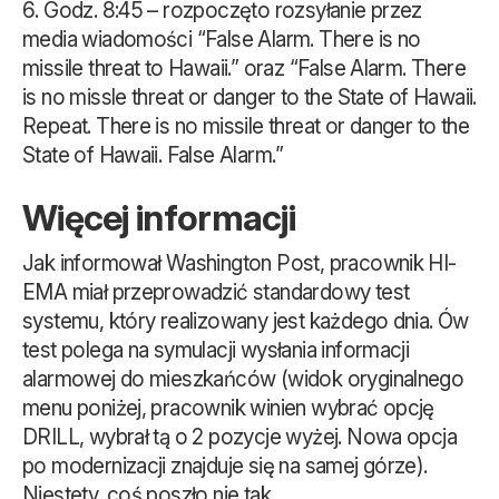
Godz. 8:45 – rozpoczęto rozsyłanie przez
media wiadomości “
False Alarm. There is no
missile threat to Hawaii.”
oraz “
False Alarm. There
is no missle threat or danger to the State of Hawaii.
Repeat. There is no missile threat or danger to the
State of Hawaii. False Alarm.
”
Więcej informacji
Jak informował Washington Post, pracownik HI-
EMA miał przeprowadzić standardowy test
systemu, który realizowany jest każdego dnia. Ów
test polega na symulacji wysłania informacji
alarmowej do mieszkańców (widok oryginalnego
menu poniżej, pracownik winien wybrać opcję
DRILL, wybrał tą o 2 pozycje wyżej. Nowa opcja
po modernizacji znajduje się na samej górze).
Niestety, coś poszło nie tak.