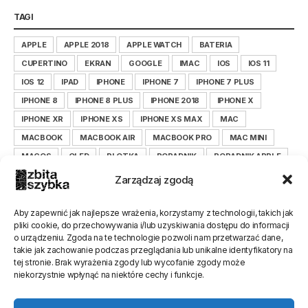
TAGI
APPLE
APPLE 2018
APPLE WATCH
BATERIA
CUPERTINO
EKRAN
GOOGLE
IMAC
IOS
IOS 11
IOS 12
IPAD
IPHONE
IPHONE 7
IPHONE 7 PLUS
IPHONE 8
IPHONE 8 PLUS
IPHONE 2018
IPHONE X
IPHONE XR
IPHONE XS
IPHONE XS MAX
MAC
MACBOOK
MACBOOK AIR
MACBOOK PRO
MAC MINI
MACOS
OLED
PLOTKA
PORADNIK
PORADNIK APPLE
PORADNIK IOS
PORADNIK IPHONE
Zarządzaj zgodą
PORADNIK ZBITASZYBKA.PL
SAMSUNG
SERWIS
SMARTFON
TIM COOK
WYŚWIETLACZ
XIAOMI
Aby zapewnić jak najlepsze wrażenia, korzystamy z technologii, takich jak
pliki cookie, do przechowywania i/lub uzyskiwania dostępu do informacji
XIAOMILEPSZE
XIAOMI POLSKA
ZBITASZYBKA
o urządzeniu. Zgoda na te technologie pozwoli nam przetwarzać dane,
ZBITASZYBKA.PL
takie jak zachowanie podczas przeglądania lub unikalne identyfikatory na
tej stronie. Brak wyrażenia zgody lub wycofanie zgody może
niekorzystnie wpłynąć na niektóre cechy i funkcje.