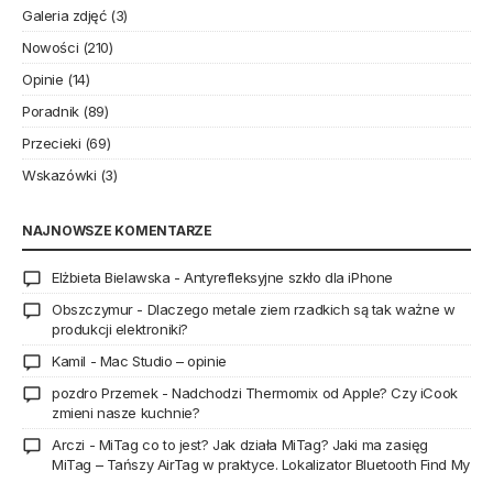
Galeria zdjęć
(3)
Nowości
(210)
Opinie
(14)
Poradnik
(89)
Przecieki
(69)
Wskazówki
(3)
NAJNOWSZE KOMENTARZE
Elżbieta Bielawska
-
Antyrefleksyjne szkło dla iPhone
Obszczymur
-
Dlaczego metale ziem rzadkich są tak ważne w
produkcji elektroniki?
Kamil
-
Mac Studio – opinie
pozdro Przemek
-
Nadchodzi Thermomix od Apple? Czy iCook
zmieni nasze kuchnie?
Arczi
-
MiTag co to jest? Jak działa MiTag? Jaki ma zasięg
MiTag – Tańszy AirTag w praktyce. Lokalizator Bluetooth Find My