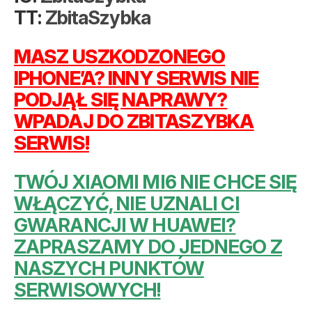
TT:
ZbitaSzybka
MASZ USZKODZONEGO
IPHONE’A? INNY SERWIS NIE
PODJĄŁ SIĘ NAPRAWY?
WPADAJ DO ZBITASZYBKA
SERWIS!
TWÓJ XIAOMI MI6 NIE CHCE SIĘ
WŁĄCZYĆ, NIE UZNALI CI
GWARANCJI W HUAWEI?
ZAPRASZAMY DO JEDNEGO Z
NASZYCH PUNKTÓW
SERWISOWYCH!