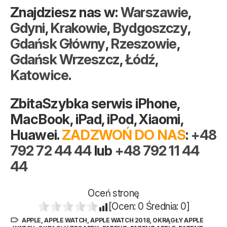
Znajdziesz nas w:
Warszawie
,
Gdyni
,
Krakowie
,
Bydgoszczy
,
Gdańsk Główny
,
Rzeszowie
,
Gdańsk Wrzeszcz
,
Łódź
,
Katowice
.
ZbitaSzybka serwis iPhone,
MacBook, iPad, iPod, Xiaomi,
Huawei.
ZADZWOŃ DO NAS
:
+48
792 72 44 44
lub
+48 792 11 44
44
Oceń stronę
[Ocen:
0
Średnia:
0
]
APPLE
,
APPLE WATCH
,
APPLE WATCH 2018
,
OKRĄGŁY APPLE