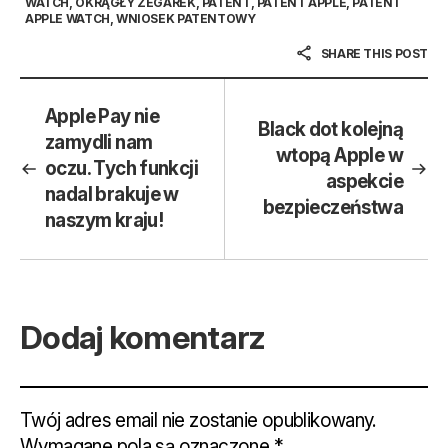
WATCH
,
OKRĄGŁY ZEGAREK
,
PATENT
,
PATENT APPLE
,
PATENT
APPLE WATCH
,
WNIOSEK PATENTOWY
SHARE THIS POST
Apple Pay nie
Black dot kolejną
zamydli nam
wtopą Apple w
oczu. Tych funkcji
aspekcie
nadal brakuje w
bezpieczeństwa
naszym kraju!
Dodaj komentarz
Twój adres email nie zostanie opublikowany.
Wymagane pola są oznaczone
*