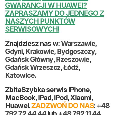
GWARANCJI W HUAWEI?
ZAPRASZAMY DO JEDNEGO Z
NASZYCH PUNKTÓW
SERWISOWYCH!
Znajdziesz nas w:
Warszawie
,
Gdyni
,
Krakowie
,
Bydgoszczy
,
Gdańsk Główny
,
Rzeszowie
,
Gdańsk Wrzeszcz
,
Łódź
,
Katowice
.
ZbitaSzybka serwis iPhone,
MacBook, iPad, iPod, Xiaomi,
Huawei.
ZADZWOŃ DO NAS
:
+48
792 72 44 44
lub
+48 792 11 44