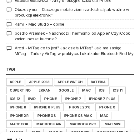
Elżbieta Bielawska
-
Antyrefleksyjne szkło dla iPhone
Obszczymur
-
Dlaczego metale ziem rzadkich są tak ważne w
produkcji elektroniki?
Kamil
-
Mac Studio – opinie
pozdro Przemek
-
Nadchodzi Thermomix od Apple? Czy iCook
zmieni nasze kuchnie?
Arczi
-
MiTag co to jest? Jak działa MiTag? Jaki ma zasięg
MiTag – Tańszy AirTag w praktyce. Lokalizator Bluetooth Find My
TAGI
APPLE
APPLE 2018
APPLE WATCH
BATERIA
CUPERTINO
EKRAN
GOOGLE
IMAC
IOS
IOS 11
IOS 12
IPAD
IPHONE
IPHONE 7
IPHONE 7 PLUS
IPHONE 8
IPHONE 8 PLUS
IPHONE 2018
IPHONE X
IPHONE XR
IPHONE XS
IPHONE XS MAX
MAC
MACBOOK
MACBOOK AIR
MACBOOK PRO
MAC MINI
MACOS
OLED
PLOTKA
PORADNIK
PORADNIK APPLE