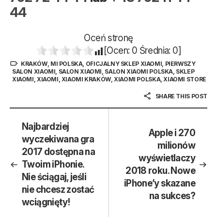
44
Oceń stronę
[Ocen:
0
Średnia:
0
]
KRAKÓW
,
MI POLSKA
,
OFICJALNY SKLEP XIAOMI
,
PIERWSZY
SALON XIAOMI
,
SALON XIAOMI
,
SALON XIAOMI POLSKA
,
SKLEP
XIAOMI
,
XIAOMI
,
XIAOMI KRAKÓW
,
XIAOMI POLSKA
,
XIAOMI STORE
SHARE THIS POST
Najbardziej
Apple i 270
wyczekiwana gra
milionów
2017 dostępna na
wyświetlaczy
Twoim iPhonie.
2018 roku. Nowe
Nie ściągaj, jeśli
iPhone’y skazane
nie chcesz zostać
na sukces?
wciągnięty!