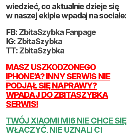
wiedzieć, co aktualnie dzieje się
w naszej ekipie wpadaj na sociale:
FB:
ZbitaSzybka Fanpage
IG:
ZbitaSzybka
TT:
ZbitaSzybka
MASZ USZKODZONEGO
IPHONE’A? INNY SERWIS NIE
PODJĄŁ SIĘ NAPRAWY?
WPADAJ DO ZBITASZYBKA
SERWIS!
TWÓJ XIAOMI MI6 NIE CHCE SIĘ
WŁĄCZYĆ, NIE UZNALI CI