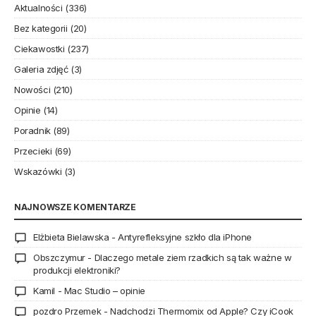
Aktualności
(336)
Bez kategorii
(20)
Ciekawostki
(237)
Galeria zdjęć
(3)
Nowości
(210)
Opinie
(14)
Poradnik
(89)
Przecieki
(69)
Wskazówki
(3)
NAJNOWSZE KOMENTARZE
Elżbieta Bielawska
-
Antyrefleksyjne szkło dla iPhone
Obszczymur
-
Dlaczego metale ziem rzadkich są tak ważne w
produkcji elektroniki?
Kamil
-
Mac Studio – opinie
pozdro Przemek
-
Nadchodzi Thermomix od Apple? Czy iCook