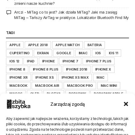
zmieni nasze kuchnie?
Arczi
-
MiTag co to jest? Jak działa MiTag? Jaki ma zasięg
MiTag – Tańszy AirTag w praktyce. Lokalizator Bluetooth Find My
TAGI
APPLE
APPLE 2018
APPLE WATCH
BATERIA
CUPERTINO
EKRAN
GOOGLE
IMAC
IOS
IOS 11
IOS 12
IPAD
IPHONE
IPHONE 7
IPHONE 7 PLUS
IPHONE 8
IPHONE 8 PLUS
IPHONE 2018
IPHONE X
IPHONE XR
IPHONE XS
IPHONE XS MAX
MAC
MACBOOK
MACBOOK AIR
MACBOOK PRO
MAC MINI
MACOS
OLED
PLOTKA
PORADNIK
PORADNIK APPLE
PORADNIK IOS
PORADNIK IPHONE
Zarządzaj zgodą
PORADNIK ZBITASZYBKA.PL
SAMSUNG
SERWIS
SMARTFON
TIM COOK
WYŚWIETLACZ
XIAOMI
Aby zapewnić jak najlepsze wrażenia, korzystamy z technologii, takich jak
pliki cookie, do przechowywania i/lub uzyskiwania dostępu do informacji
XIAOMILEPSZE
XIAOMI POLSKA
ZBITASZYBKA
o urządzeniu. Zgoda na te technologie pozwoli nam przetwarzać dane,
ZBITASZYBKA.PL
takie jak zachowanie podczas przeglądania lub unikalne identyfikatory na