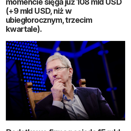
momencie sięga już 108 mld USD
(+9 mld USD, niż w
ubiegłorocznym, trzecim
kwartale).