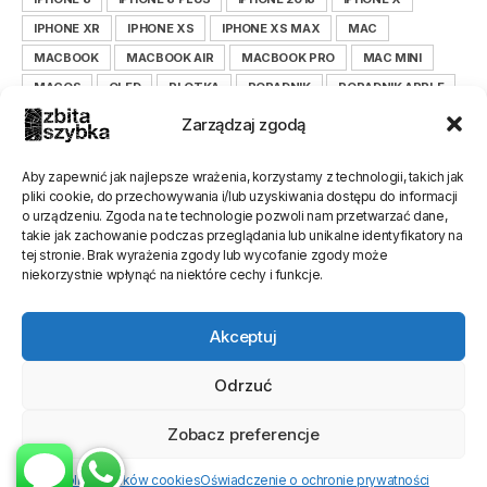
IPHONE XR
IPHONE XS
IPHONE XS MAX
MAC
MACBOOK
MACBOOK AIR
MACBOOK PRO
MAC MINI
MACOS
OLED
PLOTKA
PORADNIK
PORADNIK APPLE
PORADNIK IOS
PORADNIK IPHONE
Zarządzaj zgodą
PORADNIK ZBITASZYBKA.PL
SAMSUNG
SERWIS
SMARTFON
TIM COOK
WYŚWIETLACZ
XIAOMI
Aby zapewnić jak najlepsze wrażenia, korzystamy z technologii, takich jak
pliki cookie, do przechowywania i/lub uzyskiwania dostępu do informacji
XIAOMILEPSZE
XIAOMI POLSKA
ZBITASZYBKA
o urządzeniu. Zgoda na te technologie pozwoli nam przetwarzać dane,
ZBITASZYBKA.PL
takie jak zachowanie podczas przeglądania lub unikalne identyfikatory na
tej stronie. Brak wyrażenia zgody lub wycofanie zgody może
niekorzystnie wpłynąć na niektóre cechy i funkcje.
Akceptuj
Odrzuć
Zobacz preferencje
Polityka plików cookies
Oświadczenie o ochronie prywatności