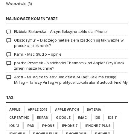
Wskazówki
(3)
NAJNOWSZE KOMENTARZE
Elżbieta Bielawska
-
Antyrefleksyjne szkło dla iPhone
Obszczymur
-
Dlaczego metale ziem rzadkich są tak ważne w
produkcji elektroniki?
Kamil
-
Mac Studio – opinie
pozdro Przemek
-
Nadchodzi Thermomix od Apple? Czy iCook
zmieni nasze kuchnie?
Arczi
-
MiTag co to jest? Jak działa MiTag? Jaki ma zasięg
MiTag – Tańszy AirTag w praktyce. Lokalizator Bluetooth Find My
TAGI
APPLE
APPLE 2018
APPLE WATCH
BATERIA
CUPERTINO
EKRAN
GOOGLE
IMAC
IOS
IOS 11
IOS 12
IPAD
IPHONE
IPHONE 7
IPHONE 7 PLUS
IPHONE 8
IPHONE 8 PLUS
IPHONE 2018
IPHONE X