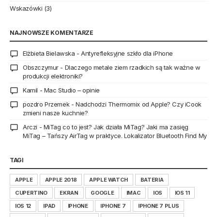
Wskazówki
(3)
NAJNOWSZE KOMENTARZE
Elżbieta Bielawska
-
Antyrefleksyjne szkło dla iPhone
Obszczymur
-
Dlaczego metale ziem rzadkich są tak ważne w
produkcji elektroniki?
Kamil
-
Mac Studio – opinie
pozdro Przemek
-
Nadchodzi Thermomix od Apple? Czy iCook
zmieni nasze kuchnie?
Arczi
-
MiTag co to jest? Jak działa MiTag? Jaki ma zasięg
MiTag – Tańszy AirTag w praktyce. Lokalizator Bluetooth Find My
TAGI
APPLE
APPLE 2018
APPLE WATCH
BATERIA
CUPERTINO
EKRAN
GOOGLE
IMAC
IOS
IOS 11
IOS 12
IPAD
IPHONE
IPHONE 7
IPHONE 7 PLUS