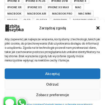
IPHONE 8
IPHONE 8 PLUS
IPHONE 2018
IPHONE X
IPHONE XR
IPHONE XS
IPHONE XS MAX
MAC
MACBOOK
MACBOOK AIR
MACBOOK PRO
MAC MINI
MACOS
OLED
PLOTKA
PORADNIK
PORADNIK APPLE
PORADNIK IOS
PORADNIK IPHONE
Zarządzaj zgodą
PORADNIK ZBITASZYBKA.PL
SAMSUNG
SERWIS
SMARTFON
TIM COOK
WYŚWIETLACZ
XIAOMI
Aby zapewnić jak najlepsze wrażenia, korzystamy z technologii, takich jak
pliki cookie, do przechowywania i/lub uzyskiwania dostępu do informacji
XIAOMILEPSZE
XIAOMI POLSKA
ZBITASZYBKA
o urządzeniu. Zgoda na te technologie pozwoli nam przetwarzać dane,
ZBITASZYBKA.PL
takie jak zachowanie podczas przeglądania lub unikalne identyfikatory na
tej stronie. Brak wyrażenia zgody lub wycofanie zgody może
niekorzystnie wpłynąć na niektóre cechy i funkcje.
Akceptuj
Odrzuć
Zobacz preferencje
Polityka plików cookies
Oświadczenie o ochronie prywatności