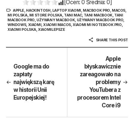
[Ocen:
0
Średnia:
0
]
APPLE
,
HACKINTOSH
,
LAPTOP XIAOMI
,
MACBOOK PRO
,
MACOS
,
MI POLSKA
,
MI STORE POLSKA
,
TANI MAC
,
TANI MACBOOK
,
TANI
MACBOOK PRO
,
UŻYWANY MACBOOK
,
UŻYWANY MACBOOK PRO
,
WINDOWS
,
XIAOMI
,
XIAOMI MACOS
,
XIAOMI MI NOTEBOOK PRO
,
XIAOMI POLSKA
,
XIAOMILEPSZE
SHARE THIS POST
Apple
Google ma do
błyskawicznie
zapłaty
zareagowało na
największą karę
problemy
w historii Unii
YouTubera z
Europejskiej!
procesorem Intel
Core i9