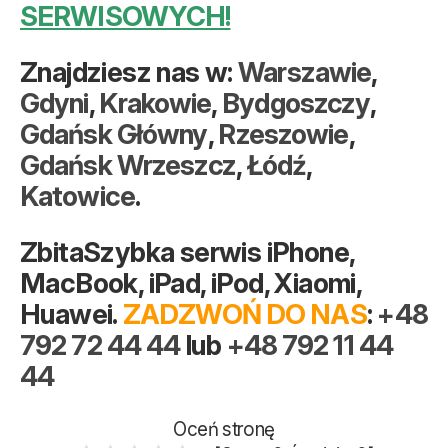
SERWISOWYCH!
Znajdziesz nas w:
Warszawie
,
Gdyni
,
Krakowie
,
Bydgoszczy
,
Gdańsk Główny
,
Rzeszowie
,
Gdańsk Wrzeszcz
,
Łódź
,
Katowice
.
ZbitaSzybka serwis iPhone,
MacBook, iPad, iPod, Xiaomi,
Huawei.
ZADZWOŃ DO NAS
:
+48
792 72 44 44
lub
+48 792 11 44
44
Oceń stronę