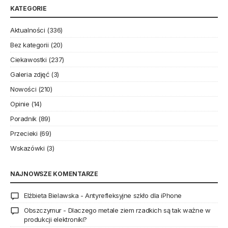
KATEGORIE
Aktualności
(336)
Bez kategorii
(20)
Ciekawostki
(237)
Galeria zdjęć
(3)
Nowości
(210)
Opinie
(14)
Poradnik
(89)
Przecieki
(69)
Wskazówki
(3)
NAJNOWSZE KOMENTARZE
Elżbieta Bielawska
-
Antyrefleksyjne szkło dla iPhone
Obszczymur
-
Dlaczego metale ziem rzadkich są tak ważne w
produkcji elektroniki?