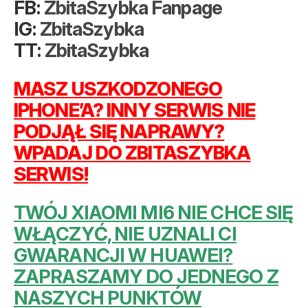
FB:
ZbitaSzybka Fanpage
IG:
ZbitaSzybka
TT:
ZbitaSzybka
MASZ USZKODZONEGO
IPHONE’A? INNY SERWIS NIE
PODJĄŁ SIĘ NAPRAWY?
WPADAJ DO ZBITASZYBKA
SERWIS!
TWÓJ XIAOMI MI6 NIE CHCE SIĘ
WŁĄCZYĆ, NIE UZNALI CI
GWARANCJI W HUAWEI?
ZAPRASZAMY DO JEDNEGO Z
NASZYCH PUNKTÓW