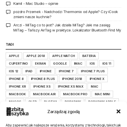
Kamil
-
Mac Studio – opinie
pozdro Przemek
-
Nadchodzi Thermomix od Apple? Czy iCook
zmieni nasze kuchnie?
Arczi
-
MiTag co to jest? Jak działa MiTag? Jaki ma zasięg
MiTag – Tańszy AirTag w praktyce. Lokalizator Bluetooth Find My
TAGI
APPLE
APPLE 2018
APPLE WATCH
BATERIA
CUPERTINO
EKRAN
GOOGLE
IMAC
IOS
IOS 11
IOS 12
IPAD
IPHONE
IPHONE 7
IPHONE 7 PLUS
IPHONE 8
IPHONE 8 PLUS
IPHONE 2018
IPHONE X
IPHONE XR
IPHONE XS
IPHONE XS MAX
MAC
MACBOOK
MACBOOK AIR
MACBOOK PRO
MAC MINI
MACOS
OLED
PLOTKA
PORADNIK
PORADNIK APPLE
PORADNIK IOS
PORADNIK IPHONE
Zarządzaj zgodą
PORADNIK ZBITASZYBKA.PL
SAMSUNG
SERWIS
SMARTFON
TIM COOK
WYŚWIETLACZ
XIAOMI
Aby zapewnić jak najlepsze wrażenia, korzystamy z technologii, takich jak