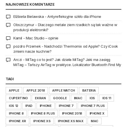
NAJNOWSZE KOMENTARZE
Elżbieta Bielawska
-
Antyrefleksyjne szkło dla iPhone
Obszczymur
-
Dlaczego metale ziem rzadkich są tak ważne w
produkcji elektroniki?
Kamil
-
Mac Studio – opinie
pozdro Przemek
-
Nadchodzi Thermomix od Apple? Czy iCook
zmieni nasze kuchnie?
Arczi
-
MiTag co to jest? Jak działa MiTag? Jaki ma zasięg
MiTag – Tańszy AirTag w praktyce. Lokalizator Bluetooth Find My
TAGI
APPLE
APPLE 2018
APPLE WATCH
BATERIA
CUPERTINO
EKRAN
GOOGLE
IMAC
IOS
IOS 11
IOS 12
IPAD
IPHONE
IPHONE 7
IPHONE 7 PLUS
IPHONE 8
IPHONE 8 PLUS
IPHONE 2018
IPHONE X
IPHONE XR
IPHONE XS
IPHONE XS MAX
MAC