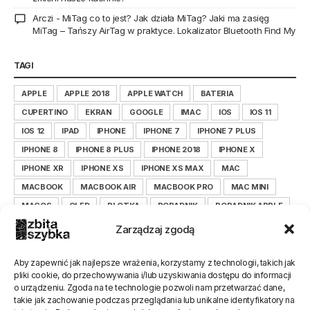
Arczi
-
MiTag co to jest? Jak działa MiTag? Jaki ma zasięg
MiTag – Tańszy AirTag w praktyce. Lokalizator Bluetooth Find My
TAGI
APPLE
APPLE 2018
APPLE WATCH
BATERIA
CUPERTINO
EKRAN
GOOGLE
IMAC
IOS
IOS 11
IOS 12
IPAD
IPHONE
IPHONE 7
IPHONE 7 PLUS
IPHONE 8
IPHONE 8 PLUS
IPHONE 2018
IPHONE X
IPHONE XR
IPHONE XS
IPHONE XS MAX
MAC
MACBOOK
MACBOOK AIR
MACBOOK PRO
MAC MINI
MACOS
OLED
PLOTKA
PORADNIK
PORADNIK APPLE
PORADNIK IOS
PORADNIK IPHONE
Zarządzaj zgodą
PORADNIK ZBITASZYBKA.PL
SAMSUNG
SERWIS
SMARTFON
TIM COOK
WYŚWIETLACZ
XIAOMI
Aby zapewnić jak najlepsze wrażenia, korzystamy z technologii, takich jak
pliki cookie, do przechowywania i/lub uzyskiwania dostępu do informacji
XIAOMILEPSZE
XIAOMI POLSKA
ZBITASZYBKA
o urządzeniu. Zgoda na te technologie pozwoli nam przetwarzać dane,
ZBITASZYBKA.PL
takie jak zachowanie podczas przeglądania lub unikalne identyfikatory na