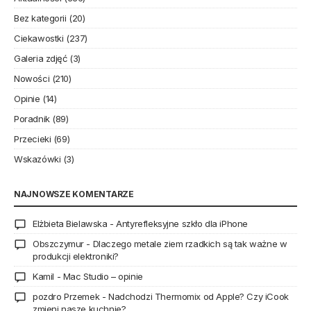
Bez kategorii
(20)
Ciekawostki
(237)
Galeria zdjęć
(3)
Nowości
(210)
Opinie
(14)
Poradnik
(89)
Przecieki
(69)
Wskazówki
(3)
NAJNOWSZE KOMENTARZE
Elżbieta Bielawska
-
Antyrefleksyjne szkło dla iPhone
Obszczymur
-
Dlaczego metale ziem rzadkich są tak ważne w
produkcji elektroniki?
Kamil
-
Mac Studio – opinie
pozdro Przemek
-
Nadchodzi Thermomix od Apple? Czy iCook
zmieni nasze kuchnie?